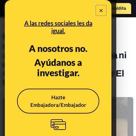
×
Hazte Maldit
o
Abrir menú
A las redes sociales les da
DESINFO
igual.
No, no dan 600 euros a los
menores extranjeros no
A nosotros no.
acompañados en Barcelona ni
Ayúdanos a
el chico de esta foto es un
investigar.
mena: es el futbolista Munir El
Haddadi
Publicado el
Sep 24, 2020, 11:39:21 AM
Hazte
Embajadora/Embajador