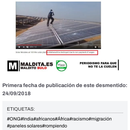
Primera fecha de publicación de este desmentido:
24/09/2018
ETIQUETAS:
#ONG
#India
#africanos
#África
#racismo
#migración
#paneles solares
#rompiendo