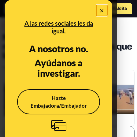
o
×
Hazte Maldit
a
Abrir menú
A las redes sociales les da
DESINFO
igual.
No, no son "africanos"
rompiendo paneles solares que
A nosotros no.
les han regalado ONG
Ayúdanos a
Publicado el
Sep 11, 2020, 7:57:03 AM
investigar.
Hazte
Embajadora/Embajador
SHARE: