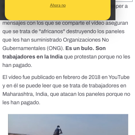
Ahora no
Circula un vídeo en el que se ve a personas romper a
martillazos una serie de paneles solares. Los
mensajes con los que se comparte el vídeo aseguran
que se trata de "africanos" destruyendo los paneles
que les han suministrado Organizaciones No
Gubernamentales (ONG).
Es un bulo. Son
trabajadores en la India
que protestan porque no les
han pagado.
El vídeo fue publicado en
febrero de 2018 en YouTube
y en él se puede leer que se trata de trabajadores en
Maharashtra, India, que atacan los paneles porque no
les han pagado.