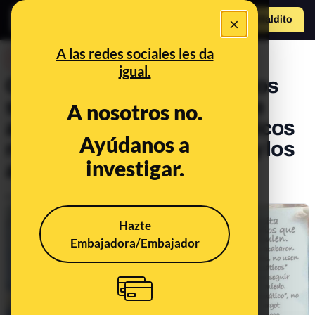
×
Hazte Maldit
o
Abrir menú
A las redes sociales les da
DESINFO
igual.
Cuidado con esta foto de dos
sanitarias con un cartel que
A nosotros no.
asegura que los asintomáticos
Ayúdanos a
no existen: es un montaje y los
investigar.
asintomáticos sí existen
Publicado el
Sep 2, 2020, 12:23:00 PM
Hazte
Embajadora/Embajador