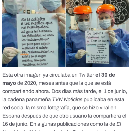
m&aacute;s f&aacute;cil ser&aacute; albergar
enfermedades.<br /> <br /> Y, &iexcl;La enfermedad
m&aacute;s notoria que ocurre con la acidosis es EL
C&Aacute;NCER!&quot;<br /> <br /> Dr. Stefano
Montanari.</p>
Esta otra imagen ya circulaba
en Twitter
el 30 de
mayo
de 2020
, meses antes que la que se está
compartiendo ahora. Dos días más tarde, el 1 de junio,
la cadena panameña
TVN Noticias
publicaba en esta
red social
la misma fotografía, que se hizo viral en
España después de que
otro usuario
la compartiera el
16 de junio. En algunas publicaciones como la de
El