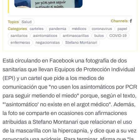
dir&aacute; que corren el riesgo de infarto, cualquier
dermat&oacute;logo que corren el riesgo de micosis y
dermatitis, cualquier inmun&oacute;logo que debajo de la
Channels:
Topics
Salud
m&aacute;scara se multipliquen los g&eacute;rmenes y que
Categories
carteles
pandemia
médicos
coronavirus
papel
sin contactos sociales el sistema inmunitario se
sanitarios
asintomáticos
antimascarillas
bulos
COVID-19
debilitar&aacute;, entonces NO! Hasta ah&iacute; no
enfermeras
negacionistas
Stefano Montanari
llego.&quot;<br /> <br /> Encienda la luz de la raz&oacute;n
y apague el miedo, no podemos obedecer cada orden
absurda que provienen de los lobby y personas con
Está circulando en Facebook
una fotografía de dos
conflictos de inter&eacute;s.<br /> <br /> Primero, lea lo que
sanitarias
dice un VERDADERO experto:<br /> <br /> &quot;Hace
que llevan Equipos de Protección Individual
unos a&ntilde;os, bajo mandato del CNR de Bolonia,
(EPI) y un cartel que pide a los medios de
realizamos el desarrollo de un filtro de respiraci&oacute;n
comunicación que "no usen los asintomáticos por PCR
para el Ministerio de Defensa.<br /> <br /> El equipo del
CNR fue dirigida por Franco Prodi (hermano de Romano
para seguir metiendo el miedo" porque, según el texto,
Prodi), que es un excelente f&iacute;sico. Trabajamos
"'asintomático' no existe en el argot médico". Además,
precisamente en un problema, que es el mismo que hoy, es
la foto se comparte en ocasiones con afirmaciones
decir, evitar que algo extremadamente peque&ntilde;o
ingrese a nuestro cuerpo a trav&eacute;s la
atribuidas a Stefano Montanari que relacionan el uso
respiraci&oacute;n.<br /> <br /> El caso es que aquel filtro lo
de la mascarilla con la hipercapnia, y dice que a su vez
dise&ntilde;amos para part&iacute;culas del mismo
tama&ntilde;o que los virus. Se trataba de filtrar nano polvo
provocaría una acidosis. Para terminar, afirma que "la