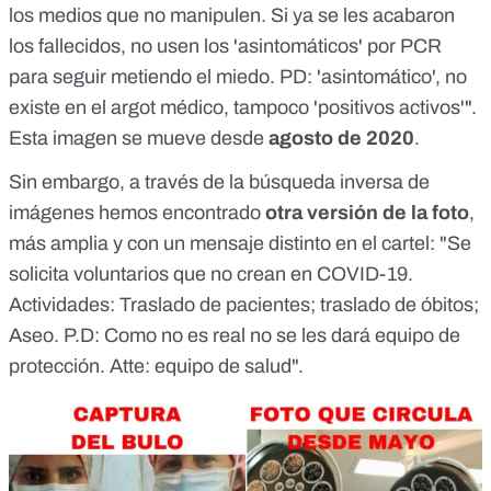
Adem&aacute;s de in&uacute;til su uso, es
los medios que no manipulen. Si ya se les acabaron
contraproducente y perjudicial para la salud.<br /> <br />
los fallecidos, no usen los 'asintomáticos' por PCR
Cuando se respira, se emite vapor, lo que humedece la
mascarilla. Ya h&uacute;meda, cr&iacute;a virus, bacterias,
para seguir metiendo el miedo. PD: 'asintomático', no
hongos y par&aacute;sitos. Y ah&iacute;, en contacto con la
existe en el argot médico, tampoco 'positivos activos'".
boca y nariz, se concentran y se conservan durante horas y
Esta imagen se mueve desde
a partir de ah&iacute; se transportan y desde ah&iacute; se
agosto de 2020
.
propagan y contagian. As&iacute; que la mascarilla no
Sin embargo, a través de la búsqueda inversa de
protege de los virus pero s&iacute; corres el riesgo de
enfermarte debido a todos estos dem&aacute;s
imágenes hemos encontrado
otra versión de la foto
,
pat&oacute;genos.<br /> <br /> Cuando usas la mascarilla y
más amplia y con un mensaje distinto en el cartel: "Se
exhalas, es decir, arrojas lo que tus pulmones han decidido
que son el desperdicio del metabolismo de tus tejidos, de tus
solicita voluntarios que no crean en COVID-19.
c&eacute;lulas, que es di&oacute;xido de carbono... tienes
Actividades: Traslado de pacientes; traslado de óbitos;
un impedimento para tirarlo, por lo tanto inevitablemente
Aseo. P.D: Como no es real no se les dará equipo de
respiras de vuelta el di&oacute;xido de carbono que acabas
de expulsar. Entonces, la sangre entra en hipercapnia
protección. Atte: equipo de salud".
(exceso de di&oacute;xido de carbono), como primer
s&iacute;ntoma de la respiraci&oacute;n de los mismos
desechos del cuerpo.<br /> <br /> Cuando en hipercapnia,
tambi&eacute;n entra en acidosis, su organismo se vuelve
m&aacute;s &aacute;cido de lo necesario, el pH disminuye,
cuanto m&aacute;s &aacute;cido sea el organismo,