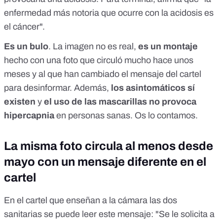
producido por detonaciones de explosivos, del mismo
enfermedad más notoria que ocurre con la acidosis es
tama&ntilde;o que el de los virus. El coronavirus tiene 120
el cáncer".
nan&oacute;metros de tama&ntilde;o, como el polvo con el
que tratamos.<br /> <br /> Un &quot;filtro&quot;, ya sea
Es un bulo
para un virus u otra cosa, es un &quot;colador&quot; que
. La imagen no es real,
es un montaje
bloquea el paso de part&iacute;culas, algo sencillo de
hecho con una foto que circuló mucho hace unos
conseguir. Pero filtrar nano-part&iacute;culas a la vez de
meses y al que han cambiado el mensaje del cartel
permitir pasar suficiente aire para la respiraci&oacute;n
humana nos result&oacute; imposible conseguir. No fuimos
para desinformar. Además,
los asintomáticos sí
capaces de dise&ntilde;ar y elaborar un filtro capaz de
existen
y
el uso de las mascarillas no provoca
bloquear semejantes part&iacute;culas sin, en el proceso,
hipercapnia
asfixiar al soldado que lo llevar&iacute;a puesto en combate.
en personas sanas
. Os lo contamos.
<br /> <br /> El equipo trabajaba en el proyecto durante
a&ntilde;o y medio, haciendo experimentos, prototipos y en
La misma foto circula al menos desde
especial con membranas compuestas de
&quot;Finceramica&quot;.<br /> <br /> Ahora, nos dicen
mayo con un mensaje diferente en el
que te pones una mascarilla de papel y listo. Todo un grupo
de cient&iacute;ficos durante un a&ntilde;o y medio y nunca
cartel
se nos ocurri&oacute; que bastaba con s&oacute;lo bajar al
chino y comprar una mascarilla de papel.<br /> <br /> Pues
En el cartel que enseñan a la cámara las dos
as&iacute; no es. &iexcl;La mascarilla de papel es un bulo y
sanitarias se puede leer este mensaje: "Se le solicita a
una estafa! Si bloqueara virus te asfixiar&iacute;as antes.