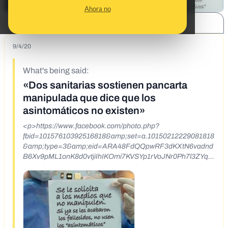
Ahora no
SHARE:
9/4/20
What's being said:
«Dos sanitarias sostienen pancarta
manipulada que dice que los
asintomáticos no existen»
<p>https://www.facebook.com/photo.php?
fbid=10157610392516818&amp;set=a.10150212229081818
&amp;type=3&amp;eid=ARA48FdQQpwRF3dKXtN6vadnd
B6Xv9pML1onK8d0vtjiIhIKOmi7KVSYp1rVoJNr0Ph7l3ZYqv
NBngfk</p> <p>ESTOS SI SON EXPERTOS<br /> <br />
Por Dr. Stefano Montanari.<br /> <br /> &quot;No tengo
problema en ponerme una mascarilla durante media hora si
tengo que ir de compras. Incluso si es in&uacute;til. Mal por
media hora no me hace. Pero si vienes a decirme que mis
hijos tienen que llevarlo puesto durante todas las horas que
van a la escuela, cuando cualquier cardi&oacute;logo te