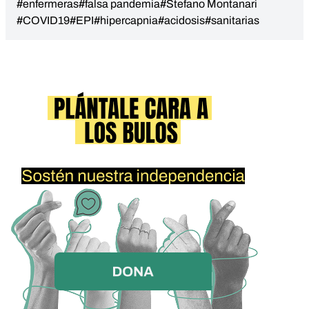
#enfermeras
#falsa pandemia
#Stefano Montanari
#COVID19
#EPI
#hipercapnia
#acidosis
#sanitarias