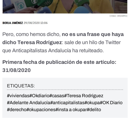
Pero, como hemos dicho,
no es una frase que haya
dicho Teresa Rodríguez
: sale de un hilo de Twitter
que Anticapitalistas Andalucía ha retuiteado.
Primera fecha de publicación de este artículo:
31/08/2020
ETIQUETAS:
#viviendas
#Okdiario
#casas
#Teresa Rodríguez
#Adelante Andalucía
#anticapitalistas
#okupa
#OK Diario
#derecho
#okupaciones
#insta a okupar
#delito