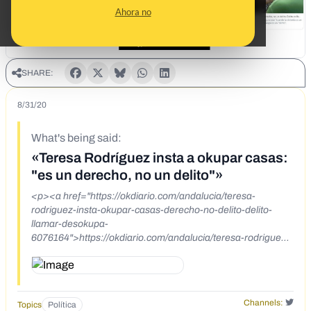
Ahora no
SHARE:
8/31/20
What's being said:
«Teresa Rodríguez insta a okupar casas:
"es un derecho, no un delito"»
<p><a href="https://okdiario.com/andalucia/teresa-
rodriguez-insta-okupar-casas-derecho-no-delito-delito-
llamar-desokupa-
6076164">https://okdiario.com/andalucia/teresa-rodriguez-
insta-okupar-casas-derecho-no-delito-delito-llamar-
desokupa-6076164</a>&nbsp;</p> <p><a
href="https://twitter.com/okdiario/status/1299650159027118
080">https://twitter.com/okdiario/status/1299650159027118
Channels:
Topics
Política
080</a></p> <p><a