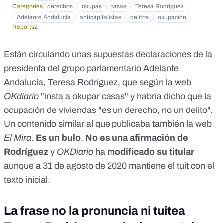
Categories
derechos
okupas
casas
Teresa Rodríguez
href="https://www.facebook.com/okdiario/photos/a.409023
949293263/1631459260383053/">https://www.facebook.co
Adelante Andalucía
anticapitalistas
delitos
okupación
Reports
m/okdiario/photos/a.409023949293263/163145926038305
2
3/</a></p> <p><a
href="https://twitter.com/okdiario/status/1299765157460090
Están circulando
unas supuestas declaraciones
de la
880">https://twitter.com/okdiario/status/1299765157460090
presidenta del grupo parlamentario Adelante
880</a></p>
Andalucía, Teresa Rodríguez, que según la web
OKdiario
"insta a okupar casas" y habría dicho que la
ocupación de viviendas "es un derecho, no un delito".
Un contenido similar al que publicaba también la web
El Mira
.
Es un bulo
.
No es una afirmación de
Rodríguez
y
OKDiario
ha
modificado su titular
aunque a 31 de agosto de 2020 mantiene
el tuit
con el
texto inicial.
La frase no la pronuncia ni tuitea