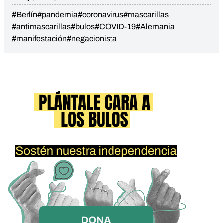
#Berlín
#pandemia
#coronavirus
#mascarillas
#antimascarillas
#bulos
#COVID-19
#Alemania
#manifestación
#negacionista