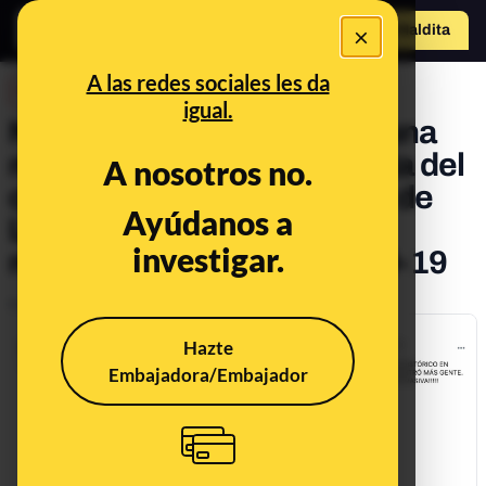
×
Hazte Maldit
o
Abrir menú
A las redes sociales les da
DESINFO
igual.
No, estas fotos no son de una
manifestación negacionista del
A nosotros no.
coronavirus en Berlín: son de
Ayúdanos a
Liverpool y Ulm y no están
investigar.
relacionadas con la COVID-19
Publicado el
Aug 31, 2020, 8:50:57 AM
Hazte
Embajadora/Embajador