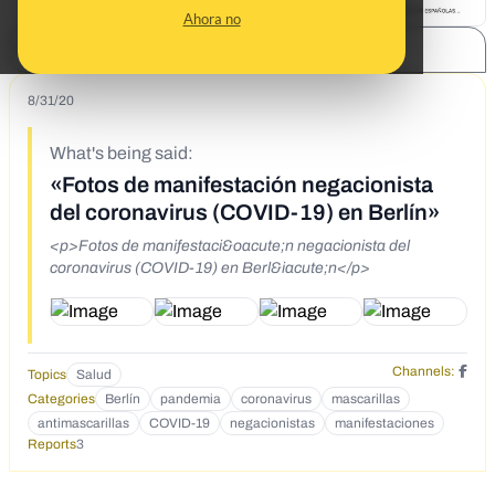
Ahora no
SHARE:
8/31/20
What's being said:
«Fotos de manifestación negacionista
del coronavirus (COVID-19) en Berlín»
<p>Fotos de manifestaci&oacute;n negacionista del
coronavirus (COVID-19) en Berl&iacute;n</p>
Channels:
Topics
Salud
Categories
Berlín
pandemia
coronavirus
mascarillas
antimascarillas
COVID-19
negacionistas
manifestaciones
Reports
3