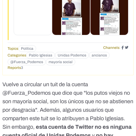
5333531">https://www.facebook.com/porespain/posts/1615
23225333531</a></p>
Channels:
Topics
Política
Categories
Pablo Iglesias
Unidas Podemos
ancianos
@Fuerza_Podemos
mayoría social
Reports
3
Vuelve a circular un tuit de la cuenta
@Fuerza_Podemos que dice que "los putos viejos no
son mayoría social, son los únicos que no se abstienen
por desgracia". Además, algunos usuarios que
comparten este tuit
se lo atribuyen a Pablo Iglesias
.
Sin embargo,
esta cuenta de Twitter no es
ninguna
cuenta oficial de Unidas Podemos
y
no hay