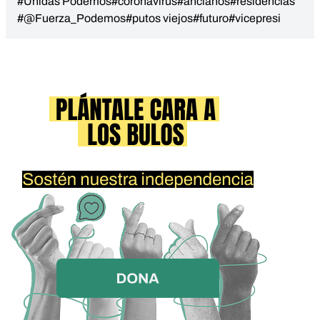
#Unidas Podemos
#coronavirus
#ancianos
#residencias
#@Fuerza_Podemos
#putos viejos
#futuro
#vicepresi