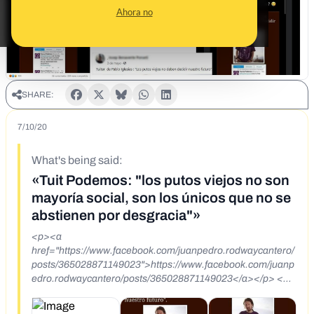
Ahora no
SHARE:
7/10/20
What's being said:
«Tuit Podemos: "los putos viejos no son
mayoría social, son los únicos que no se
abstienen por desgracia"»
<p><a
href="https://www.facebook.com/juanpedro.rodwaycantero/
posts/365028871149023">https://www.facebook.com/juanp
edro.rodwaycantero/posts/365028871149023</a></p> <p>
<a
href="https://www.facebook.com/porespain/posts/16152322