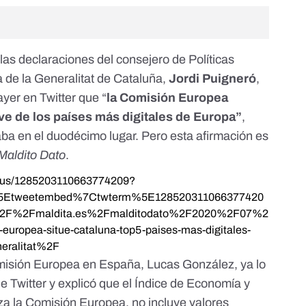
las declaraciones
del consejero de Políticas
a de la Generalitat de Cataluña,
Jordi Puigneró
,
ayer en Twitter que “
la Comisión Europea
ive de los países más digitales de Europa”
,
a en el duodécimo lugar. Pero esta afirmación es
Maldito Dato
.
status/1285203110663774209?
%5Etweetembed%7Ctwterm%5E128520311066377420
%2F%2Fmaldita.es%2Fmalditodato%2F2020%2F07%2
-europea-situe-cataluna-top5-paises-mas-digitales-
neralitat%2F
omisión Europea en España, Lucas González, ya lo
de
Twitter
y explicó que el Índice de Economía y
iza la Comisión Europea, no incluye valores