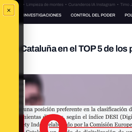
Bulos Ceuta
•
Limpieza de montes
•
Curanderos IA Instagram
•
Timo J
×
UNKING
INVESTIGACIONES
CONTROL DEL PODER
PO
túa a Cataluña en el TOP 5 de los 