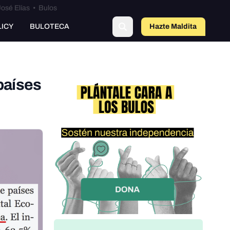
osé Elías
•
Bulos
o
LICY
BULOTECA
Hazte Maldit
a
países