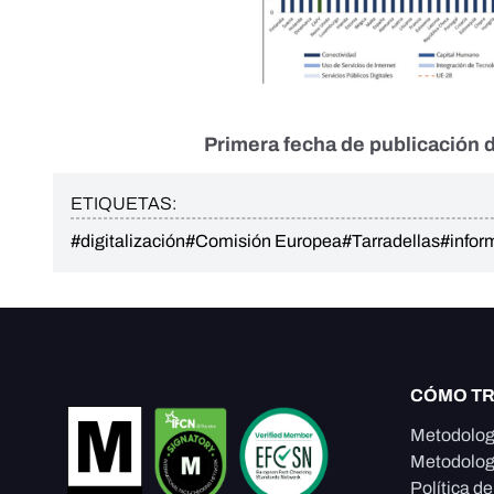
Primera fecha de publicación d
ETIQUETAS:
#digitalización
#Comisión Europea
#Tarradellas
#infor
CÓMO T
Metodolog
Metodolog
Política d