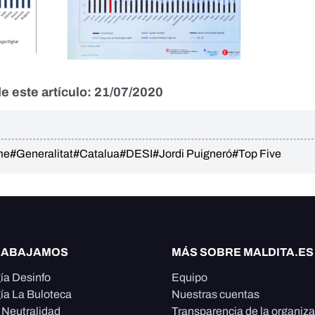
e este artículo: 21/07/2020
me
#Generalitat
#Catalua
#DESI
#Jordi Puigneró
#Top Five
RABAJAMOS
MÁS SOBRE MALDITA.ES
ía Desinfo
Equipo
ía La Buloteca
Nuestras cuentas
e Neutralidad
Transparencia de la organiz