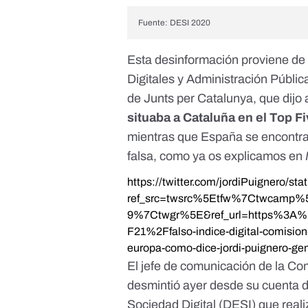
Fuente:
DESI 2020
Esta desinformación proviene de 
Digitales y Administración Públic
de Junts per Catalunya, que dijo 
situaba a Cataluña en el Top F
mientras que España se encontrab
falsa,
como ya os explicamos en
https://twitter.com/jordiPuignero/
ref_src=twsrc%5Etfw%7Ctwcamp
9%7Ctwgr%5E&ref_url=https%3A
F21%2Ffalso-indice-digital-comision
europa-como-dice-jordi-puignero-ge
El jefe de comunicación de la C
desmintió ayer desde su cuenta 
Sociedad Digital (DESI) que real