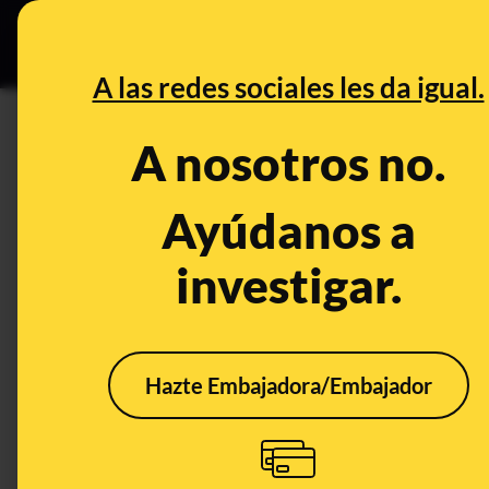
Grupos Ceuta
•
DESINFO
PREB
A las redes sociales les da igual.
DESINFO
A nosotros no.
No, la Comisión Europea no si
más digitales de Europa
Ayúdanos a
investigar.
Publicado el
Jul 21, 2020, 12:57:22 PM
Hazte Embajadora/Embajador