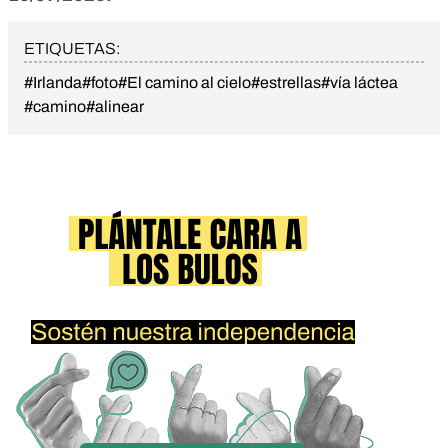
ETIQUETAS:
#Irlanda
#foto
#El camino al cielo
#estrellas
#vía láctea
#camino
#alinear