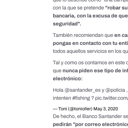
con la que se pretende
"robar s
bancaria, con la excusa de qu
seguridad".
También recomiendan que
en ca
pongas en contacto con tu ent
todos aquellos servicios en los qu
Tal y como os contamos en este ot
que
nunca piden ese tipo de in
electrónico:
Hola
@santander_es
y
@policia
,
intenten
#fishing
?
pic.twitter.co
— Toni (@tonioller)
May 3, 2020
De hecho, el Banco Santander s
pedirán "por correo electrónic