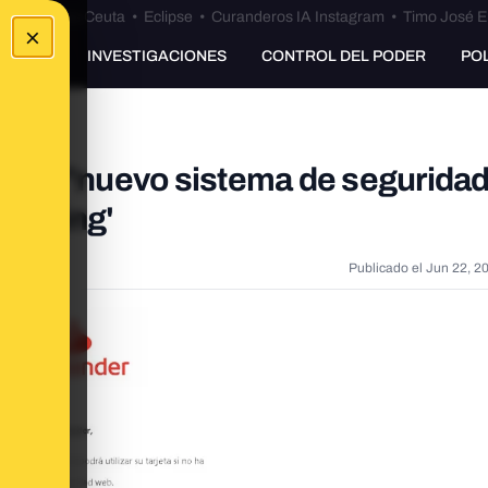
euta
•
Bulos Ceuta
•
Eclipse
•
Curanderos IA Instagram
•
Timo José E
×
UNKING
INVESTIGACIONES
CONTROL DEL PODER
PO
de un "nuevo sistema de seguridad
hishing'
Publicado el
Jun 22, 2