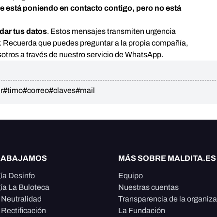
e está poniendo en contacto contigo, pero no está
dar tus datos
. Estos mensajes transmiten urgencia
r. Recuerda que puedes preguntar a la propia compañía,
nosotros a través de nuestro servicio de WhatsApp.
r
#timo
#correo
#claves
#mail
RABAJAMOS
MÁS SOBRE MALDITA.ES
ía Desinfo
Equipo
ía La Buloteca
Nuestras cuentas
e Neutralidad
Transparencia de la organiz
 Rectificación
La Fundación