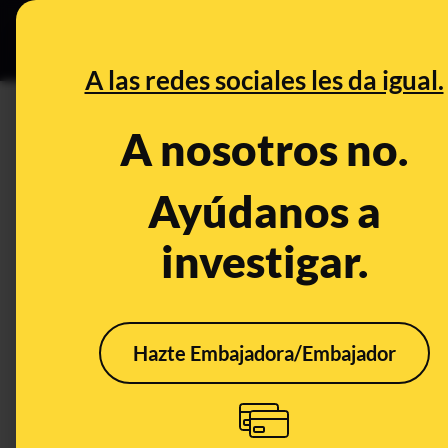
Especial C
DESINFO
PREB
A las redes sociales les da igual.
DESINFO
A nosotros no.
No, este correo que te avisa 
es del Banco Santander: es 'p
Ayúdanos a
investigar.
Timo
Hazte Embajadora/Embajador