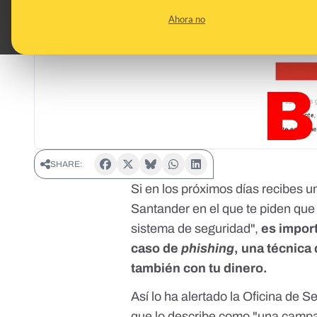
Ahora no
SHARE:
Si en los próximos días recibes 
Santander en el que te piden que 
sistema de seguridad",
es import
caso de
phishing
, una técnica
también con tu dinero.
Así lo ha alertado la Oficina de 
que lo describe como "una campañ