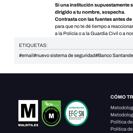
Si una institución supuestamente s
dirigido a tu nombre, sospecha
.
Contrasta con las fuentes antes de 
para que no te dé tiempo a reacciona
a la Policía o a la Guardia Civil o a 
ETIQUETAS:
#email
#nuevo sistema de seguridad
#Banco Santande
CÓMO T
Metodolog
Metodolog
Política d
Política de