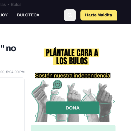
lías
•
Bulos
LICY
BULOTECA
Hazte Maldit
a
" no
020, 5:04:00 PM