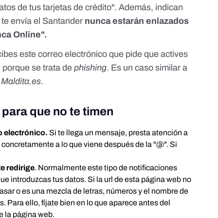
atos de tus tarjetas de crédito". Además, indican
 te envía el Santander
nunca estarán enlazados
nca Online".
cibes este correo electrónico que pide que actives
 porque se trata de
phishing
. Es un caso similar
a
n
Maldita.es
.
e para que no te timen
o electrónico.
Si te llega un mensaje, presta atención a
a, concretamente a lo que viene después de la "@". Si
te redirige
. Normalmente este tipo de notificaciones
que introduzcas tus datos. Si la url de esta página web no
pasar o es una mezcla de letras, números y el nombre de
 Para ello, fíjate bien en lo que aparece antes del
de la página web.