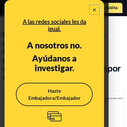
×
Hazte Maldit
a
Abrir menú
A las redes sociales les da
DESINFO
igual.
No, Pablo Iglesias no se ha
comprado "un Porsche
A nosotros no.
Cayenne diésel de 90.000
Ayúdanos a
euros y 340 CV": es un
investigar.
contenido de Moncloa.com por
el Día de los Inocentes
Publicado el
Jun 11, 2020, 11:46:00 AM
Hazte
Embajadora/Embajador