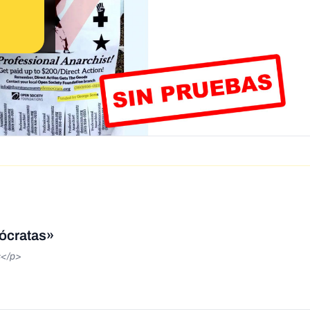
ócratas»
s</p>