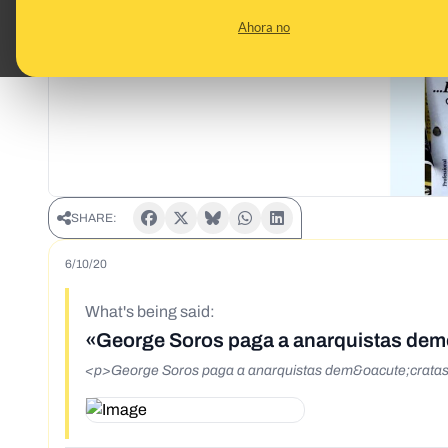
Ahora no
SHARE:
6/10/20
What's being said:
«George Soros paga a anarquistas dem
<p>George Soros paga a anarquistas dem&oacute;crata