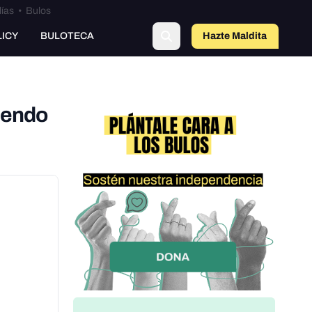
lías
•
Bulos
o
LICY
BULOTECA
Hazte Maldit
a
iendo