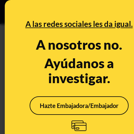
Especial C
DESINFO
PREB
A las redes sociales les da igual.
DESINFO
A nosotros no.
No, no hay pruebas de que se
pagar a "anarquistas profesio
Ayúdanos a
investigar.
Publicado el
Jun 10, 2020, 2:44:00 PM
Hazte Embajadora/Embajador