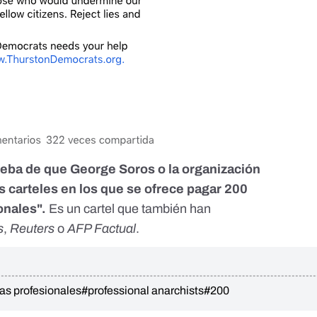
eba de que George Soros o la organización
s carteles en los que se ofrece pagar 200
onales".
Es un cartel que también han
s
,
Reuters
o
AFP Factual
.
as profesionales
#professional anarchists
#200