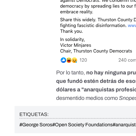
Por lo tanto,
no hay ninguna pru
que fundó estén detrás de eso
dólares a "anarquistas profesi
desmentido medios como
Snope
ETIQUETAS:
#George Soros
#Open Society Foundations
#anarquist