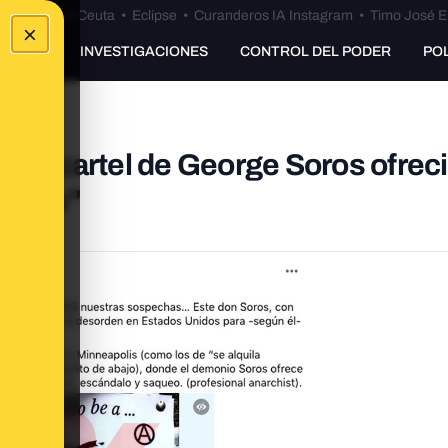
euta
•
Bulos Ceuta
•
Eclipse
•
Curanderos IA Instagram
•
Timo José E
×
UNKING
INVESTIGACIONES
CONTROL DEL PODER
PO
a un cartel de George Soros ofrec
nales"