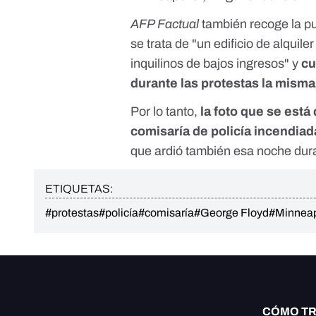
AFP Factual
también recoge la p
se trata de "un edificio de alquil
inquilinos de bajos ingresos" y
cu
durante las protestas la mism
Por lo tanto,
la foto que se está
comisaría de policía incendia
que ardió también esa noche dura
ETIQUETAS:
#protestas
#policía
#comisaría
#George Floyd
#Minneap
CÓMO T