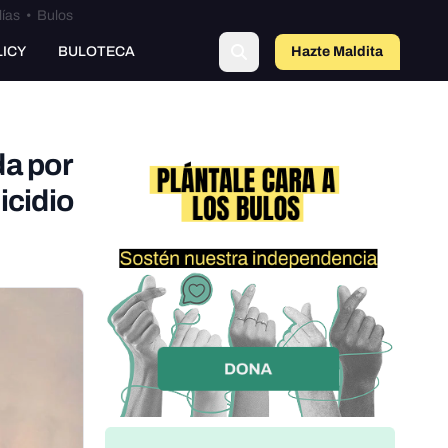
lías
•
Bulos
LICY
BULOTECA
Hazte Maldit
a
da por
icidio