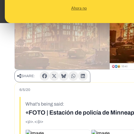
Ahora no
SHARE:
6/5/20
What's being said:
«FOTO | Estación de policía de Minneap
<p>.</p>