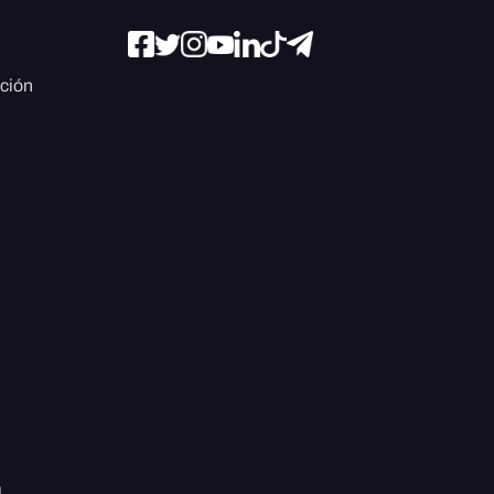
ación
l