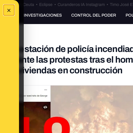
euta
•
Bulos Ceuta
•
Eclipse
•
Curanderos IA Instagram
•
Timo José E
×
UNKING
INVESTIGACIONES
CONTROL DEL PODER
PO
 es la estación de policía incendia
durante las protestas tras el hom
io de viviendas en construcción