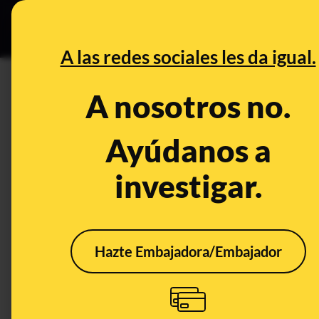
Especial C
DESINFO
PREB
A las redes sociales les da igual.
DESINFO
A nosotros no.
No, este edificio en llamas no
manifestantes en Minneapolis 
Ayúdanos a
de George Floyd: es un edific
investigar.
Publicado el
Jun 5, 2020, 11:30:30 AM
Hazte Embajadora/Embajador