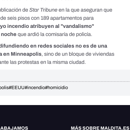
ublicación de
Star Tribune
en la que aseguran que
er de seis pisos con 189 apartamentos para
yo incendio atribuyen al "vandalismo"
a noche
que ardió la comisaría de policía.
 difundiendo en redes sociales no es de una
da en Minneapolis
, sino de un bloque de viviendas
nte las protestas en la misma ciudad.
olis
#EEUU
#incendio
#homicidio
RABAJAMOS
MÁS SOBRE MALDITA.ES