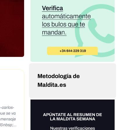
Metodología de
Maldita.es
-carlos-
ue se va
l mensaje
l&nbsp;