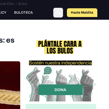
osé Elías
•
Bulos
LICY
BULOTECA
Hazte Maldit
a
s: es