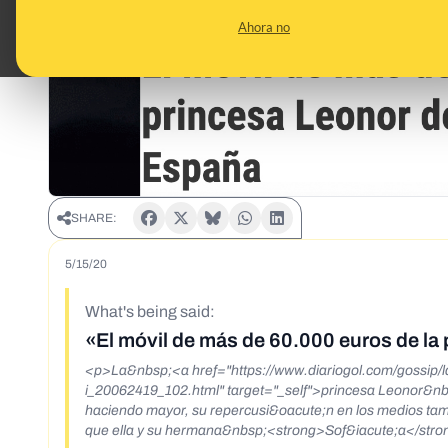
Ahora no
SHARE:
5/15/20
What's being said:
«El móvil de más de 60.000 euros de la
<p>La&nbsp;<a href="https://www.diariogol.com/gossip/la-
i_20062419_102.html" target="_self">princesa Leonor&
haciendo mayor, su repercusi&oacute;n en los medios tamb
que ella y su hermana&nbsp;<strong>Sof&iacute;a</stro