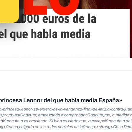
 princesa Leonor del que habla media España»
princesa-leonor-se-entera-de-la-venganza-final-de-letizia-contra-juan
nbsp;</a>est&aacute; empezando a comprobar c&oacute;mo, a medida q
i&eacute;n va creciendo. Si bien es cierto que, a excepci&oacute;n de
ng>&nbsp;colgado en las redes sociales de la&nbsp;<strong>Casa Rea