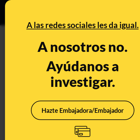
Grupos Ceuta
•
DESINFO
PREB
A las redes sociales les da igual.
DESINFO
A nosotros no.
No, la princesa Leonor no tie
un titular falso de DiarioGol
Ayúdanos a
investigar.
Publicado el
May 15, 2020, 8:24:00 AM
Hazte Embajadora/Embajador