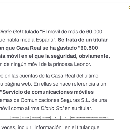
ca ha ca&iacute;do en picado durante esta crisis del coronavirus, la fut
 href="https://www.diariogol.com/gossip/el-
del-que-habla-media-espana_20062794_102.html?fbclid=IwAR3nhGoR-
M">https://www.diariogol.com/gossip/el-movil-de-mas-de-60-000
062794_102.html?fbclid=IwAR3nhGoR-
cesJ9M</a></p>
Diario Gol
titulado "El móvil de más de 60.000
 que habla media España".
Se trata de un titular
rman que Casa Real se ha gastado "60.500
nía móvil en el que la seguridad, obviamente,
n de ningún móvil de la princesa Leonor.
e en las cuentas de la Casa Real del último
su página web
. En ellas se hace referencia a un
 "Servicio de comunicaciones móviles
istemas de Comunicaciones Seguras S.L. de una
 móvil como afirma
Diario Gol
en su titular.
 veces, incluir "información" en el titular que