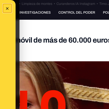
Bulos Ceuta
•
Limpieza de montes
•
Curanderos IA Instagram
•
Timo J
×
UNKING
INVESTIGACIONES
CONTROL DEL PODER
PO
ne un móvil de más de 60.000 euro