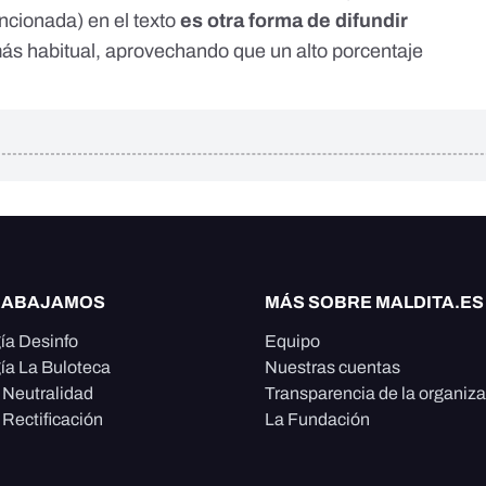
cionada) en el texto
es otra forma de difundir
más habitual, aprovechando que
un alto porcentaje
RABAJAMOS
MÁS SOBRE MALDITA.ES
ía Desinfo
Equipo
ía La Buloteca
Nuestras cuentas
e Neutralidad
Transparencia de la organiz
 Rectificación
La Fundación