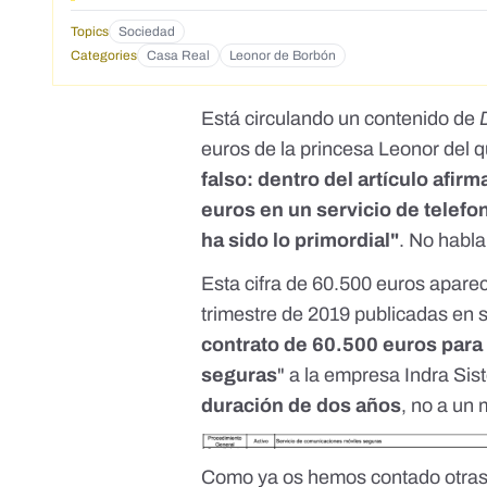
</strong>hace unos d&iacute;as, su presencia p&uacute;bli
de&nbsp;<strong>Espa&ntilde;a</strong>&nbsp;ya empieza a asomar la cabeza.</p> <p><a
Topics
Sociedad
movil-de-mas-de-60-000-euros-de-la-princesa-leonor-
Categories
Casa Real
Leonor de Borbón
MXqtJJ9Cx8fXszZfBR0d7uDjRXVWKWAy81d9oP3H3lS2cesJ9
de-la-princesa-leonor-del-que-habla-media-espana_20
MXqtJJ9Cx8fXszZfBR0d7uDjRXVWKWAy81d9oP3H3lS2
Está circulando un contenido de
euros de la princesa Leonor del
falso: dentro del artículo afi
euros en un servicio de telefo
ha sido lo primordial"
. No habla
Esta cifra de 60.500 euros aparec
trimestre de 2019 publicadas
en 
contrato de 60.500 euros para
seguras
" a la empresa Indra S
duración de dos años
, no a un
Como
ya os hemos contado
otras