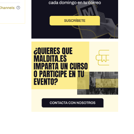
ura reina
Channels:
-euros-