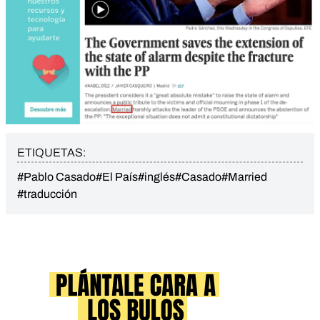
ETIQUETAS:
#Pablo Casado
#El País
#inglés
#Casado
#Married
#traducción