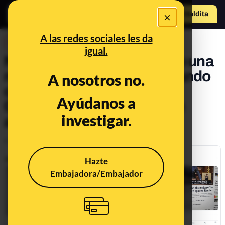
×
Hazte Maldit
o
Abrir menú
A las redes sociales les da
DESINFO
igual.
No, El País no ha publicado una
noticia en inglés denominando
A nosotros no.
como "Married" a Pablo
Ayúdanos a
Casado: es una traducción
investigar.
automática ajena a El País
Publicado el
May 6, 2020, 6:12:00 PM
Hazte
Embajadora/Embajador