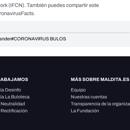
work (IFCN). También puedes compartir este
oronavirusFacts.
ander
#CORONAVIRUS BULOS
RABAJAMOS
MÁS SOBRE MALDITA.ES
ía Desinfo
Equipo
ía La Buloteca
Nuestras cuentas
e Neutralidad
Transparencia de la organiz
 Rectificación
La Fundación