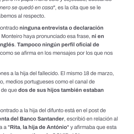
dinero se quedó en casa
", es la cita que se le
sabemos
al respecto.
ontrado
ninguna
entrevista
o
declaración
ra Monteiro haya pronunciado esa frase,
ni en
inglés
.
Tampoco ningún perfil oficial de
, como se afirma en los mensajes por los que nos
 a la hija del fallecido. El mismo 18 de marzo,
iro, medios portugueses como el canal de
a de que
dos de sus hijos también estaban
ntrado a la hija del difunto está en el
post de
enta del Banco Santander
, escribió en relación al
a a "
Rita
,
la hija de António
" y afirmaba que esta