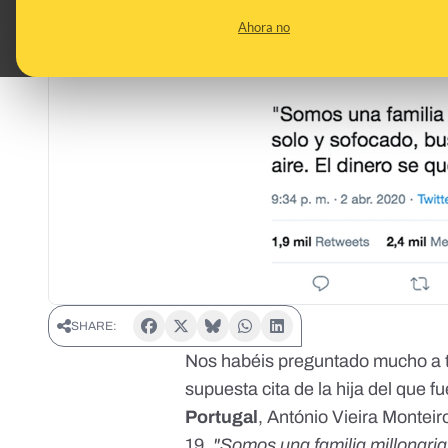
Ahora no
SHARE:
Nos habéis preguntado mucho a 
supuesta cita de la hija del que f
Portugal
, António Vieira Montei
19
.
"Somos una familia millonari