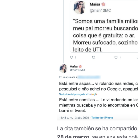
La
cita también se ha compartid
28 de marzo
, se enlaza
esta noti