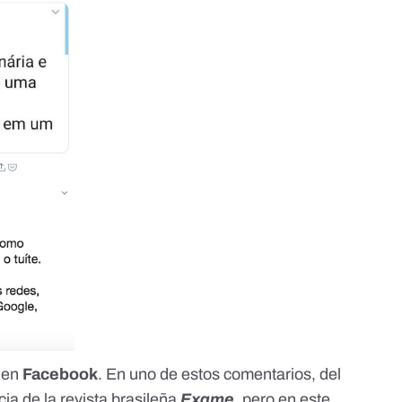
o en
Facebook
. En uno de estos comentarios, del
cia
de la revista brasileña
Exame
, pero en este