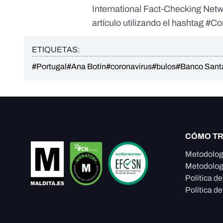
International Fact-Checking Net
artículo utilizando el hashtag #C
ETIQUETAS:
#Portugal
#Ana Botín
#coronavirus
#bulos
#Banco Sant
CÓMO T
Metodolog
Metodolog
Política d
Política de