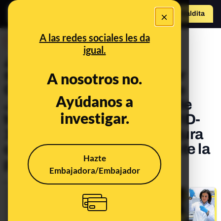
×
Hazte Maldit
a
Abrir menú
A las redes sociales les da
DESINFO
igual.
¿Qué sabemos sobre la
supuesta comisión de Aitor
A nosotros no.
Gómez, la pareja del hijo de
Ayúdanos a
José Bono, por la compra de
investigar.
tests de detección de COVID-
19? Gómez lo niega y asegura
que ya lo ha denunciado ante la
Hazte
policía
Embajadora/Embajador
Publicado el
Apr 9, 2020, 7:00:00 AM