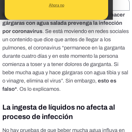
SHARE:
Ahora no
No
hay pruebas de que
beber mucha agua o hacer
gárgaras con agua salada prevenga la infección
por coronavirus
. Se está moviendo en redes sociales
un contenido que dice que antes de llegar a los
pulmones, el coronavirus “permanece en la garganta
durante cuatro días y en este momento la persona
comienza a toser y a tener dolores de garganta. Si
bebe mucha agua y hace gárgaras con agua tibia y sal
o vinagre, elimina el virus”. Sin embargo,
esto es
falso*
. Os lo explicamos.
La ingesta de líquidos no afecta al
proceso de infección
No hay pruebas de que beber mucha agua influya en