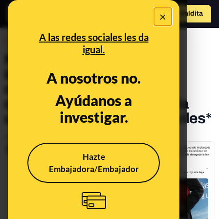
×
Hazte Maldit
o
Abrir menú
A las redes sociales les da
DESINFO
igual.
No, el Gobierno no ha
implantado controlar el
A nosotros no.
cumplimiento del
Ayúdanos a
confinamiento rastreando la
investigar.
ubicación de todos los móviles*
Publicado el
Apr 7, 2020, 6:10:00 AM
Hazte
Embajadora/Embajador