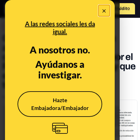
×
Hazte Maldit
o
Abrir menú
A las redes sociales les da
DESINFO
igual.
Cuidado con la cadena que
afirma sin pruebas que el
A nosotros no.
coronavirus "fue liberado por el
Ayúdanos a
Partido Comunista Chino" y que
investigar.
es una mezcla de VIH y
tuberculosis
Publicado el
Apr 1, 2020, 7:37:30 AM
Hazte
Embajadora/Embajador