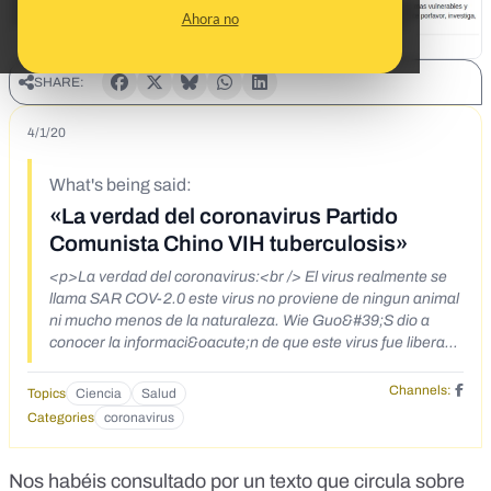
Ahora no
SHARE:
4/1/20
What's being said:
«La verdad del coronavirus Partido
Comunista Chino VIH tuberculosis»
<p>La verdad del coronavirus:<br /> El virus realmente se
llama SAR COV-2.0 este virus no proviene de ningun animal
ni mucho menos de la naturaleza. Wie Guo&#39;S dio a
conocer la informaci&oacute;n de que este virus fue liberado
por el partido comunista chino y desde ah&iacute; se conoce
el verdadero origen del virus. El SAR COV-2.0 fue
Channels:
Topics
Ciencia
Salud
modificado y creado en un laboratorio por Yoshihiro
Categories
coronavirus
Kawaoka en Wuhan (China), pues este contiene 4
inserciones en otras palabras 4 modificaciones y que
adem&aacute;s tiene picos prote&iacute;cos que dan la
Nos habéis consultado por un texto que circula sobre