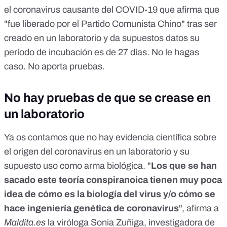
forma de una corona.<br /> La 1&deg; inserci&oacute;n es
el coronavirus causante del COVID-19 que afirma que
el SARS sobre un simple coronavirus (de ah&iacute; el
"fue liberado por el Partido Comunista Chino" tras ser
origen del verdadero nombre), tiene 10 picos de tuberculosis
y 4 picos de VIH (el virus no da SIDA)estos 4 picos
creado en un laboratorio y da supuestos datos su
prote&iacute;cos reescriben el ARN del virus para que
período de incubación es de 27 días. No le hagas
produsca copias de si mismo. Con esto el cient&iacute;fico
no solo aumento la capacidad de replicaci&oacute;n de un
caso. No aporta pruebas.
virus inactivo si no que tambien desat&oacute; en &eacute;l
h&iacute;bridos agresivos con el poder de muerte masiva,
en otras palabras hizo que la enfermedad sea masivamente
No hay pruebas de que se crease en
viral y mortal.<br /> Las verdaderos datos del coronavirus
un laboratorio
son:<br /> 1. Este tiene 27 d&iacute;as de
encubaci&oacute;n no 14 como se dice.<br /> 2. Pueden
llevar 9 d&iacute;as vivos en una superficie no 2 horas.<br
Ya os contamos que no hay evidencia científica
sobre
/> 3. Son 7 personas infectadas en proporci&oacute;n por
el origen del coronavirus en un laboratorio y su
cada persona infectada.<br /> 4. El virus se ecuentra en un
supuesto uso como arma biológica
nivel 5 de materia de peligrosidad de una escala del 1 al 5,
. "
Los que se han
&oacute;sea esta en el nivel maximo de peligrosidad.<br />
sacado este teoría conspiranoica tienen muy poca
5. Ya son 1.5 millones de personas infectadas y ya van 50 mil
idea de cómo es la biología del virus y/o cómo se
cuerpos quemados no 30 mil como se dice, y probablemete
ya sean 90 mil en estas horas ya que los datos que
hace ingeniería genética de coronavirus
", afirma a
supuestamente dan deben ser multipplicados por 30 veces
Maldita.es
la viróloga
Sonia Zuñiga
, investigadora de
m&aacute;s.<br /> 6. La idea de creaci&oacute;n