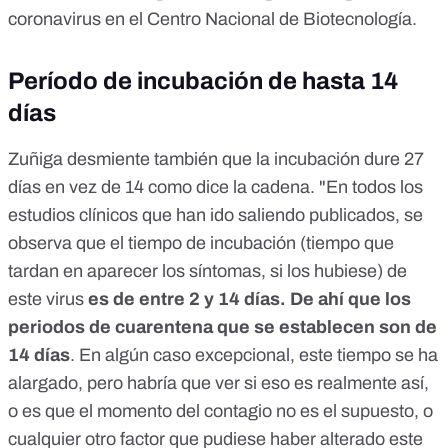
coronavirus en el Centro Nacional de Biotecnología.
empez&oacute; en una agenda con intenci&oacute;n de
reducci&oacute;n poblacional, por lo tanto es un evento de
extici&oacute;n masiva.<br /> 7. Las mascarillas si deben
Período de incubación de hasta 14
ser utilizadas ya que reduce la probabilidad de contagio.
</p> <p>En conclusi&oacute;n este virus fue liberado para
días
reducir a los mas vulnerables y bajar la poblaci&oacute;n
para los que son un estorbo. Inf&oacute;rmate porfavor,
Zuñiga desmiente también que la incubación dure 27
investiga, pues podras evitar tu muerte en el peor de los
casos.</p>
días en vez de 14 como dice la cadena. "En todos los
estudios clínicos que han ido saliendo publicados, se
observa que el tiempo de incubación (tiempo que
tardan en aparecer los síntomas, si los hubiese) de
este virus
es de entre 2 y 14 días. De ahí que los
periodos de cuarentena que se establecen son de
14 días
. En algún caso excepcional, este tiempo se ha
alargado, pero habría que ver si eso es realmente así,
o es que el momento del contagio no es el supuesto, o
cualquier otro factor que pudiese haber alterado este