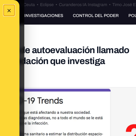
euta
•
Bulos Ceuta
•
Eclipse
•
Curanderos IA Instagram
•
Timo José E
×
UNKING
INVESTIGACIONES
CONTROL DEL PODER
PO
ario de autoevaluación llamado
a fundación que investiga