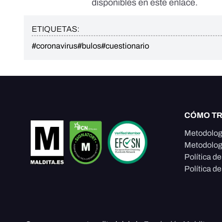
disponibles en
este enlace
.
ETIQUETAS:
#coronavirus
#bulos
#cuestionario
CÓMO T
Metodolog
Metodolog
Política d
Política de