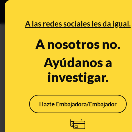
Especial C
DESINFO
PREB
A las redes sociales les da igual.
DESINFO
A nosotros no.
¿Qué sabemos de un cuestion
"COVID-19 Trends"? Es de un
Ayúdanos a
enfermedades infecciosas
investigar.
Publicado el
Mar 27, 2020, 9:53:00 AM
Hazte Embajadora/Embajador