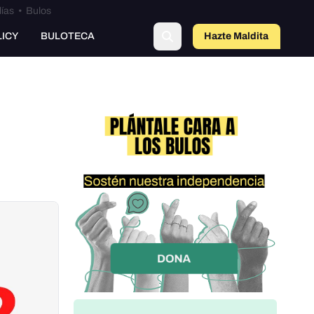
lías
•
Bulos
LICY
BULOTECA
Hazte Maldit
a