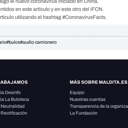
sigo el nuevo coronavirus iniciado en China,
entidos en
este artículo
y
en este otro
del IFCN.
tículo utilizando el hashtag #CoronavirusFacts.
ario
#bulos
#audio camionero
RABAJAMOS
MÁS SOBRE MALDITA.ES
ía Desinfo
Equipo
ía La Buloteca
Nuestras cuentas
e Neutralidad
Transparencia de la organiz
 Rectificación
La Fundación