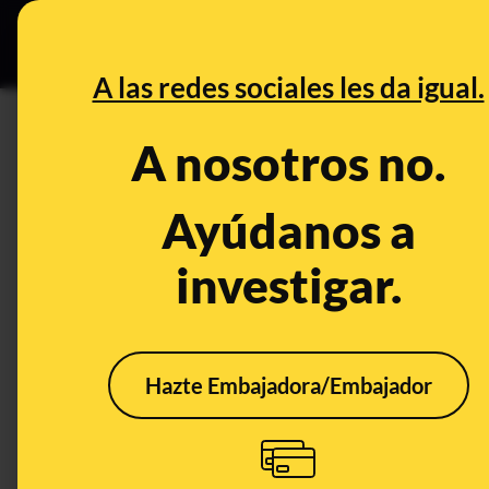
Especial C
DESINFO
PREB
A las redes sociales les da igual.
DESINFO
A nosotros no.
El audio sin pruebas de un s
coches oficiales recogieron ma
Ayúdanos a
políticos
investigar.
Publicado el
Mar 24, 2020, 6:41:00 AM
Hazte Embajadora/Embajador