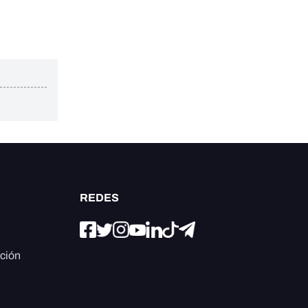
REDES
ación