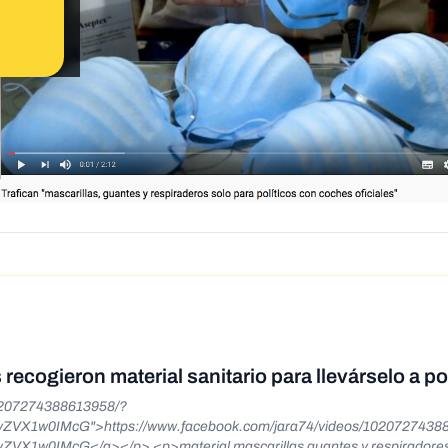
ecogieron material sanitario para llevárselo a po
10207274388613958/?
VX1w0IMcG">https://www.facebook.com/jara74/videos/1020727438
llas guantes y respiradores para los