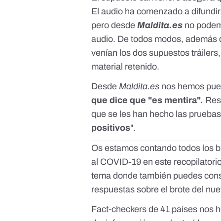
El audio ha comenzado a difundir
pero desde
Maldita.es
no podemo
audio. De todos modos, además d
venían los dos supuestos tráilers
material retenido.
Desde
Maldita.es
nos hemos pues
que dice que "es mentira".
Resp
que se les han hecho las prueba
positivos
".
Os estamos contando todos los bu
al COVID-19 en
este recopilatori
tema
donde también puedes consu
respuestas sobre el brote del nu
Fact-checkers de 41 países nos h