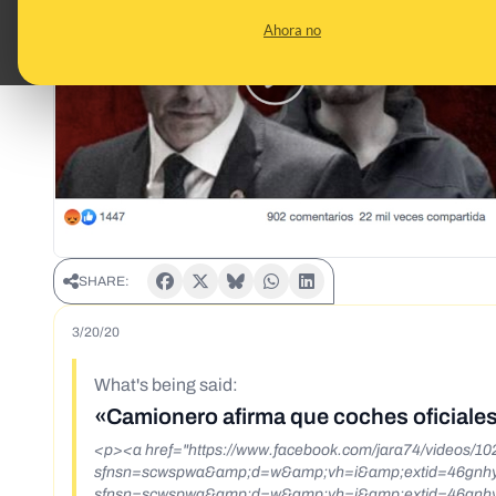
Ahora no
SHARE:
3/20/20
What's being said:
«Camionero afirma que coches oficiales r
<p><a href="https://www.facebook.com/jara74/videos/
sfnsn=scwspwa&amp;d=w&amp;vh=i&amp;extid=46gnhyZ
sfnsn=scwspwa&amp;d=w&amp;vh=i&amp;extid=46gnhyZVX1w0IMcG</a></p> <p>material mascari