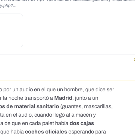
mp;scmts=scwspsdd&amp;extid=c9T5s6jZuCgFnRXU">https://www.fa
1711913523&amp;scmts=scwspsdd&amp;extid=c9T5s6jZuCgFnRXU</a
1124472701240819/?
youtube.com/watch?v=IZskF7hPA-
?v=IZskF7hPA-g&amp;feature=youtu.be</a></p> <p><a
o&amp;fbclid=IwAR2jLUkQk2ubRp-KiS7MsbUgfRQCQPTCwytyKSd64Y-
v=Az0cYEYQjuo&amp;fbclid=IwAR2jLUkQk2ubRp-
ue le han puesto
que habla de que parte del material sanitario que tra&iacute;a a Madri
desvi&oacute; a veh&iacute;culos oficiales (para pol&iacute;ticos) al llegar.</p> <p>&nbsp;</p>
 por un audio en el que un hombre, que dice ser
r la noche transportó a
Madrid
, junto a un
os de material sanitario
(guantes, mascarillas,
ata en el audio, cuando llegó al almacén y
nta de que en cada palet había
dos cajas
y que había
coches oficiales
esperando para