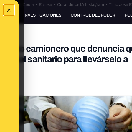
euta
•
Bulos Ceuta
•
Eclipse
•
Curanderos IA Instagram
•
Timo José E
×
UNKING
INVESTIGACIONES
CONTROL DEL PODER
PO
upuesto camionero que denuncia 
terial sanitario para llevárselo a