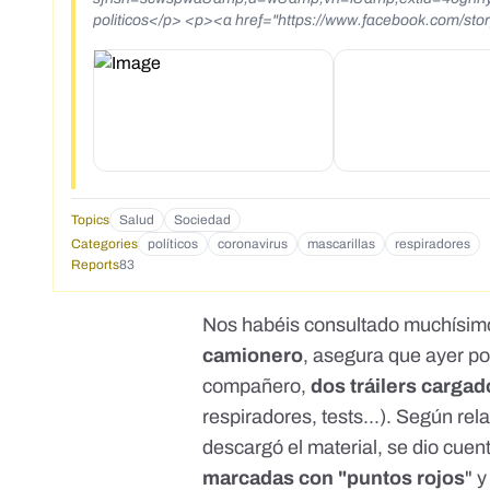
politicos</p> <p><a href="https://www.facebook.com/story.php?
story_fbid=10207274389213973&amp;id=1711913523&a
m/story.php?story_fbid=10207274389213973&amp;id=
<p>https://www.facebook.com/100010342990748/posts/
sfnsn=scwspwa&amp;extid=Qp4mjUFewKE2BTxc&amp;d=w&amp;vh=i</p> <p><a href="https://www.
g&amp;feature=youtu.be">https://www.youtube.com/watch
href="https://www.youtube.com/watch?v=Az0cYEYQju
900PxHgTfNZ2_R68">https://www.youtube.com/watch?
KiS7MsbUgfRQCQPTCwytyKSd64Y-900PxHgTfNZ2_R68</a></p> <p>Se trata de un audio de whatsapp al q
im&aacute;genes para subirlo a facebook, es un camionero 
Topics
Salud
Sociedad
Categories
políticos
coronavirus
mascarillas
respiradores
Reports
83
Nos habéis consultado muchísimo
camionero
, asegura que ayer po
compañero,
dos tráilers cargad
respiradores, tests...). Según rel
descargó el material, se dio cue
marcadas con "puntos rojos
" 