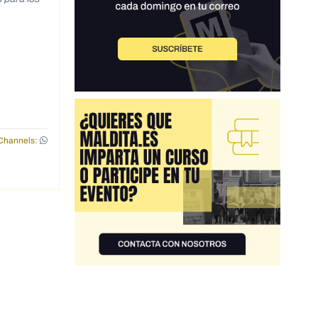
cebook.co
></p>
d se
Channels: