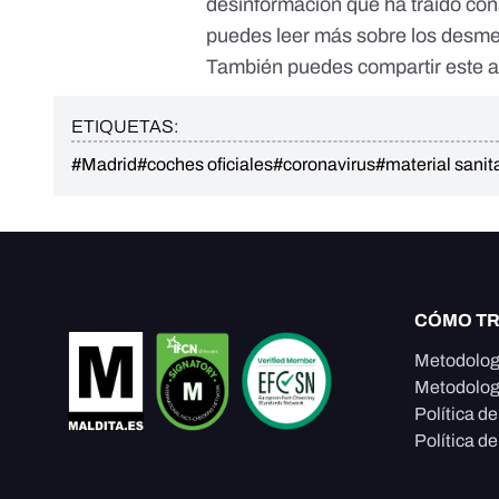
desinformación que ha traído con
puedes leer más sobre los desm
También puedes compartir este ar
ETIQUETAS:
#Madrid
#coches oficiales
#coronavirus
#material sanit
CÓMO T
Metodolog
Metodolog
Política d
Política de