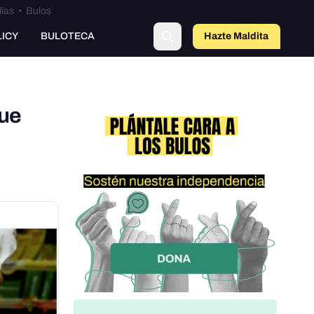
lías
•
Bulos
LICY
BULOTECA
Hazte Maldit
a
que