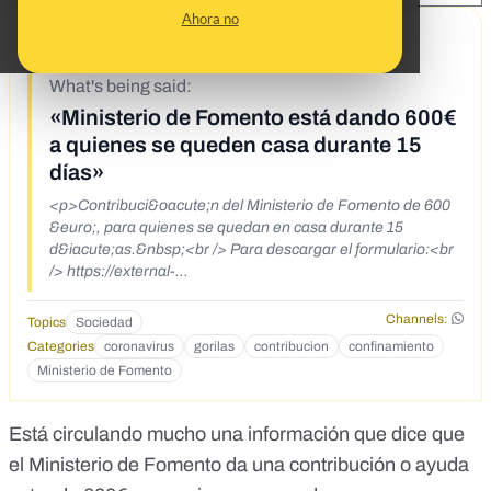
Ahora no
3/22/20
What's being said:
«Ministerio de Fomento está dando 600€
a quienes se queden casa durante 15
días»
<p>Contribuci&oacute;n del Ministerio de Fomento de 600
&euro;, para quienes se quedan en casa durante 15
d&iacute;as.&nbsp;<br /> Para descargar el formulario:<br
/> https://external-
preview.redd.it/vxPXEGgL4v8mCGw06IFGsmJNtqWQg-
z60xQQ79dHKPY.jpg?
Channels:
Topics
Sociedad
auto=webp&amp;s=db7685262e9b352a4888e547f52a244
Categories
coronavirus
gorilas
contribucion
confinamiento
e2ea2cb9f</p>
Ministerio de Fomento
Está circulando mucho una información que dice que
el Ministerio de Fomento da una contribución o ayuda