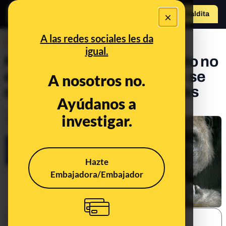
×
Hazte Maldit
a
Abrir menú
A las redes sociales les da
DESINFO
igual.
No, el Ministerio de Fomento no
está dando 600€ a quienes se
A nosotros no.
queden casa durante 15 días
Ayúdanos a
Publicado el
Mar 22, 2020, 9:22:10 AM
investigar.
Hazte
Embajadora/Embajador
SHARE: