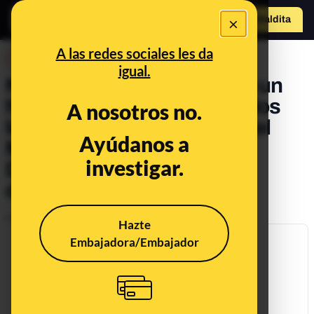
×
Hazte Maldit
a
Abrir menú
A las redes sociales les da
DESINFO
igual.
No, no van a pulverizar con un
helicóptero del Ejército todos
A nosotros no.
los municipios de Málaga: el
Ayúdanos a
Ministerio de Defensa y la
investigar.
Diputación de Málaga lo
desmienten
Publicado el
Mar 14, 2020, 7:24:34 PM
Hazte
Embajadora/Embajador