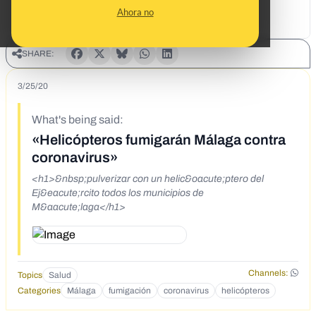
Ahora no
SHARE:
3/25/20
What's being said:
«Helicópteros fumigarán Málaga contra
coronavirus»
<h1>&nbsp;pulverizar con un helic&oacute;ptero del
Ej&eacute;rcito todos los municipios de
M&aacute;laga</h1>
Channels:
Topics
Salud
Categories
Málaga
fumigación
coronavirus
helicópteros