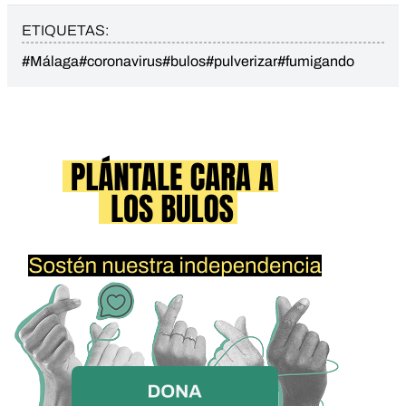
ETIQUETAS:
#Málaga
#coronavirus
#bulos
#pulverizar
#fumigando