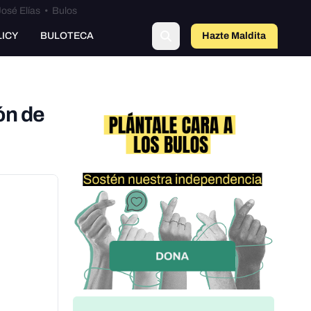
osé Elías
•
Bulos
LICY
BULOTECA
Hazte Maldit
a
ón de