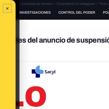
Bulos Ceuta
•
Limpieza de montes
•
Curanderos IA Instagram
•
Timo J
×
UNKING
INVESTIGACIONES
CONTROL DEL PODER
PO
uló antes del anuncio de suspensi