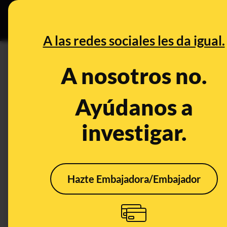
Grupos Ceuta
•
DESINFO
PREB
A las redes sociales les da igual.
DESINFO
A nosotros no.
El falso comunicado que circ
clases en Castilla y León*
Ayúdanos a
investigar.
Publicado el
Mar 12, 2020, 10:42:51 AM
Hazte Embajadora/Embajador