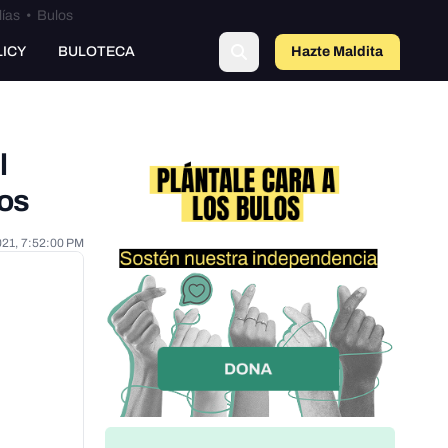
lías
•
Bulos
o
LICY
BULOTECA
Hazte Maldit
a
l
dos
021, 7:52:00 PM