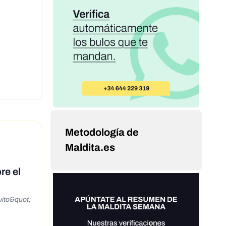
Metodología de
Maldita.es
re el
uito&quot;