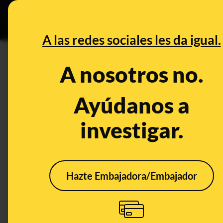
Especial C
DESINFO
PREB
A las redes sociales les da igual.
DESINFO
A nosotros no.
No, ningún "colectivo femini
aborto legal, seguro y gratuit
Ayúdanos a
investigar.
Publicado el
Mar 2, 2020, 11:03:13 AM
Hazte Embajadora/Embajador