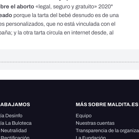
obre el aborto
«legal, seguro y gratuito» 2020"
ceado
porque la tarta del bebé desnudo es de una
es personalizados, que no está vinculada con el
ña; y la otra tarta circula en internet desde, al
RABAJAMOS
MÁS SOBRE MALDITA.ES
ía Desinfo
Equipo
ía La Buloteca
Nuestras cuentas
e Neutralidad
Transparencia de la organiz
 Rectificación
La Fundación