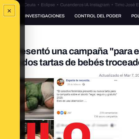
euta
•
Bulos Ceuta
•
Eclipse
•
Curanderos IA Instagram
•
Timo José E
×
UNKING
INVESTIGACIONES
CONTROL DEL PODER
PO
sta" presentó una campaña "para e
o" con dos tartas de bebés trocea
Actualizado el
Mar 7, 2