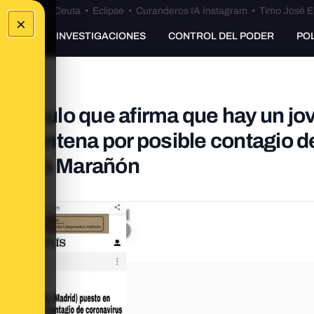
euta
•
Bulos Ceuta
•
Eclipse
•
Curanderos IA Instagram
•
Timo José E
×
UNKING
INVESTIGACIONES
CONTROL DEL PODER
PO
 artículo que afirma que hay un jo
cuarentena por posible contagio d
regorio Marañón