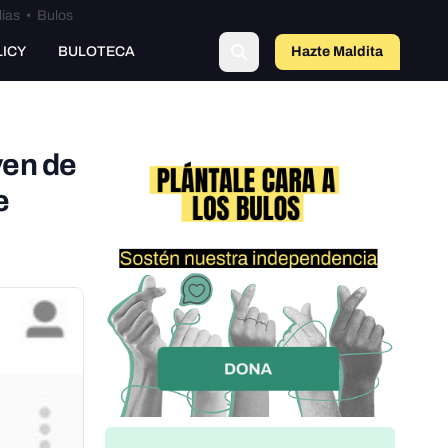
lías
•
Bulos
LICY
BULOTECA
Hazte Maldit
o
ven de
e