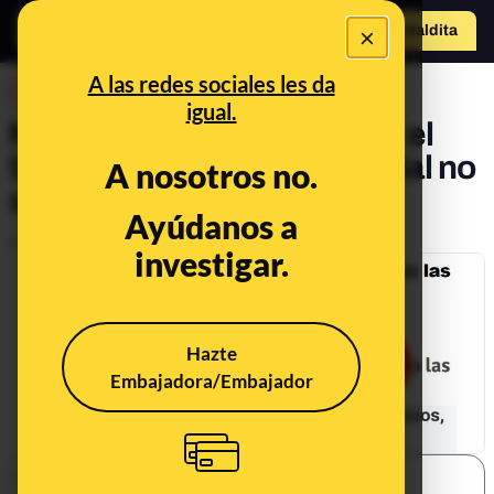
×
Hazte Maldit
a
Abrir menú
A las redes sociales les da
DESINFO
igual.
No, no hay pruebas de que el
95% de la población mundial no
A nosotros no.
se lave las manos
Ayúdanos a
Publicado el
Feb 11, 2020, 7:33:00 AM
investigar.
Hazte
Embajadora/Embajador
SHARE: