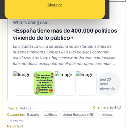
Ahora no
9/30/19
What's being said:
«España tiene más de 400.000 políticos
viviendo de lo público»
La gigantesca ruina de España no son las pensiones de
nuestros mayores. Son los 470.000 políticos cobrando
sueldazos <p>X</p> https://www.preferente.com/noticias-
turismo-destinos/espana-es-el-pais-europeo-con-mas-
politicos-hasta-400-000-uno-por-cada-115-personas-
232062.html
and 20
more
elements…
Channels:
Topics
Política
Categories
España
políticos
Unión Europea (UE)
médicos
números
Reports
31