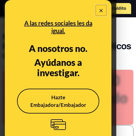
×
Hazte Maldit
a
Abrir menú
A las redes sociales les da
DESINFO
igual.
No hay pruebas de que en
España haya “470.000 políticos
A nosotros no.
cobrando un sueldazo”
Ayúdanos a
Publicado el
Feb 7, 2020, 1:48:00 PM
investigar.
Hazte
Embajadora/Embajador
SHARE: