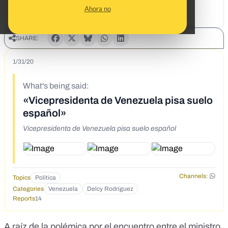
Ahora no
SHARE:
1/31/20
What's being said:
«Vicepresidenta de Venezuela pisa suelo
español»
Vicepresidenta de Venezuela pisa suelo español
Channels:
Topics
Política
Categories
Venezuela
Delcy Rodríguez
Reports
14
A raíz de la polémica por el
encuentro
entre el ministro