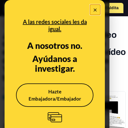
×
Hazte Maldit
a
Abrir menú
A las redes sociales les da
DESINFO
igual.
¿Qué sabemos sobre el vídeo
que "promociona" el "sexo
A nosotros no.
entre madre e hijo"? Es un vídeo
Ayúdanos a
de humor subido al canal de
investigar.
YouTube de una cadena de
televisión argentina
Publicado el
Jan 27, 2020, 6:04:00 PM
Hazte
Embajadora/Embajador