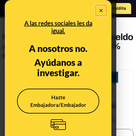
×
Hazte Maldit
a
Abrir menú
A las redes sociales les da
DESINFO
igual.
No, no han aumentado el sueldo
a los presos ni ganan un 46%
A nosotros no.
más que un jubilado
Ayúdanos a
Publicado el
Jan 7, 2020, 11:04:00 AM
investigar.
Hazte
Embajadora/Embajador
SHARE: