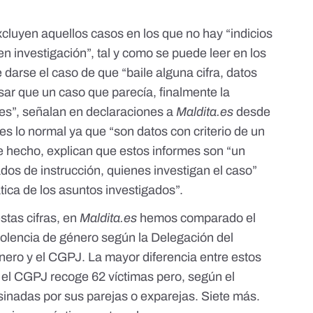
xcluyen aquellos casos en los que no hay “indicios
en investigación”, tal y como se puede leer en los
darse el caso de que “baile alguna cifra, datos
r que un caso que parecía, finalmente la
 es”, señalan en declaraciones a
Maldita.es
desde
s lo normal ya que “son datos con criterio de un
De hecho, explican que estos informes son “un
gados de instrucción, quienes investigan el caso”
ática de los asuntos investigados”.
stas cifras, en
Maldita.es
hemos comparado el
iolencia de género según
la Delegación del
énero
y
el CGPJ
. La mayor diferencia entre estos
 el CGPJ recoge 62 víctimas pero, según el
inadas por sus parejas o exparejas. Siete más.