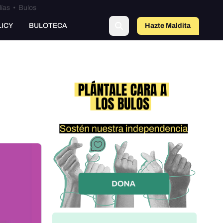
lías
•
Bulos
LICY
BULOTECA
Hazte Maldit
o