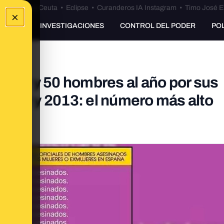
euta
•
Bulos Ceuta
•
Eclipse
•
Curanderos IA Instagram
•
Timo José E
×
UNKING
INVESTIGACIONES
CONTROL DEL PODER
PO
e 30 y 50 hombres al año por sus
2003 y 2013: el número más alto
os