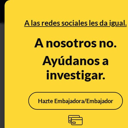
Especial C
DESINFO
PREB
A las redes sociales les da igual.
DESINFO
A nosotros no.
No, no fueron asesinados entr
"mujeres o exmujeres" entre 
Ayúdanos a
alcanzado es de 10 asesinad
investigar.
Publicado el
Jan 4, 2020, 8:02:00 AM
Hazte Embajadora/Embajador