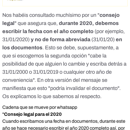
href="https://twitter.com/VickyRosell/status/1212042526473
019393?
Nos habéis consultado muchísimo por un "
consejo
s=19">https://twitter.com/VickyRosell/status/121204252647
legal
" que asegura que,
durante 2020, debemos
3019393?s=19</a></p> <p>&nbsp;</p> <p><a
href="http://www.elfarodelsur.com/2019/12/barahona-
escribir la fecha con el año completo
(por ejemplo,
consejo-legal-para-el-ano-
31/01/2020)
y no de forma abreviada
(31/01/20)
en
2020.html">http://www.elfarodelsur.com/2019/12/barahona-
consejo-legal-para-el-ano-2020.html</a>&nbsp;</p>
los documentos
. Esto se debe, supuestamente, a
<p>&nbsp;</p> <p><a
que si escogemos la segunda opción "cabe la
href="https://infolobos.com.ar/consejo-legal-para-el-
posibilidad de que alguien lo cambie y escriba detrás a
2020/">https://infolobos.com.ar/consejo-legal-para-el-
2020/</a></p>
31/01/2000 o 31/01/2019 o cualquier otro año de
conveniencia". En otra versión del mensaje se
manifiesta que esto "podría invalidar el documento".
Os explicamos lo que sabemos al respecto.
Cadena que se mueve por whatsapp
"
Consejo legal para el 2020
Cuando escribamos una fecha en documentos, durante este
año se hace necesario escribir el año 2020 completo así, por