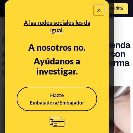
×
Hazte Maldit
o
Abrir menú
A las redes sociales les da
DESINFO
igual.
¿Qué sabemos sobre el
"consejo legal" que recomienda
A nosotros no.
escribir las fechas de 2020 con
Ayúdanos a
el año al completo y no de forma
investigar.
abreviada?
Publicado el
Jan 3, 2020, 3:54:00 PM
Hazte
Embajadora/Embajador