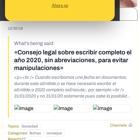
Ahora no
SHARE:
12/30/19
What's being said:
«Consejo legal sobre escribir completo el
año 2020, sin abreviaciones, para evitar
manipulaciones»
<p><br /> Cuando escribamos una fecha en documentos,
durante este a&ntilde;o se hace necesario escribir el
a&ntilde;o 2020 completo as&iacute;, por ejemplo:<br />
31/01/2020 y no 31/01/20 solamente pues cabe la posibilidad
de que alguien lo cambie y escriba detr&aacute;s &nbsp;a
31/01/2000 o 31/01/2019 o cualquier otro a&ntilde;o de
conveniencia.</p> <p>Este problema s&oacute;lo se
presenta este a&ntilde;o</p> <p>&iexcl;Mucho cuidado!<br
Channels:
Topics
Sociedad
/> No escriba o acepte documentos con s&oacute;lo 20.<br
Categories
fechas
consejos
/> 2⃣0⃣ &nbsp; &nbsp; 2⃣0⃣ &nbsp; &nbsp;2⃣0⃣</p> <p>
Reports
27
<a