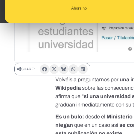
Ahora no
SHARE:
Volvéis a preguntarnos por
una i
Wikipedia
sobre las consecuenci
afirma que "
si una universidad 
gradúan inmediatamente con su tí
Es un bulo:
desde el
Ministerio
niegan
que en un caso así
se co
esta publicación no existe
.