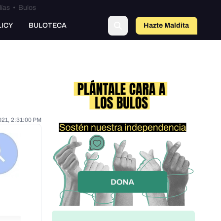
lías
•
Bulos
LICY
BULOTECA
Hazte Maldit
o
021, 2:31:00 PM