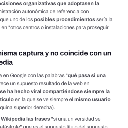
ecisiones organizativas que adoptasen la
istración autonómica de referencia con
que uno de los
posibles procedimientos
sería la
s
en "otros centros o instalaciones para proseguir
misma captura y no coincide con un
edia
 en Google con las palabras "
qué pasa si una
rece un supuesto resultado de la web en
 se ha hecho viral compartiéndose siempre la
tículo
en la que se ve siempre el
mismo usuario
quina superior derecha).
 Wikipedia las frases
"si una universidad se
catástrofe" que es el supuesto título del supuesto