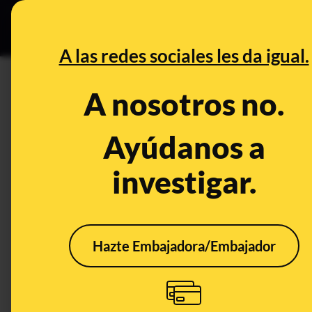
Especial C
DESINFO
PREB
A las redes sociales les da igual.
DESINFO
A nosotros no.
No, no es cierto que "si una u
estudiantes se gradúen "inme
Ayúdanos a
investigar.
Publicado el
Jan 3, 2020, 6:14:00 PM
Hazte Embajadora/Embajador