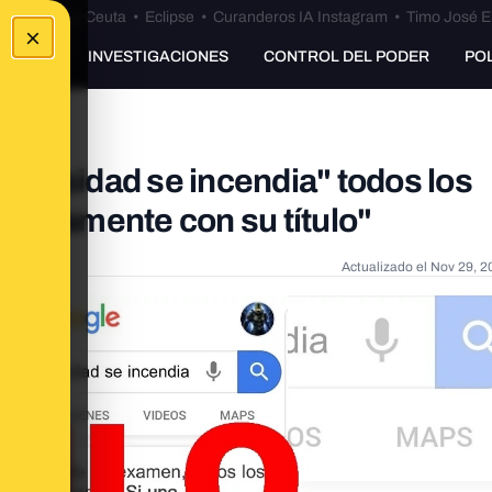
euta
•
Bulos Ceuta
•
Eclipse
•
Curanderos IA Instagram
•
Timo José E
×
UNKING
INVESTIGACIONES
CONTROL DEL PODER
PO
niversidad se incendia" todos los
diatamente con su título"
Actualizado el
Nov 29, 2