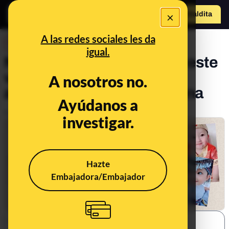
×
Hazte Maldit
o
Abrir menú
A las redes sociales les da
DESINFO
igual.
No, la niña que aparece en este
vídeo no es una "muñeca
A nosotros no.
androide" fabricada en China
Ayúdanos a
Publicado el
Jan 2, 2020, 7:04:00 AM
investigar.
Hazte
Embajadora/Embajador
SHARE: