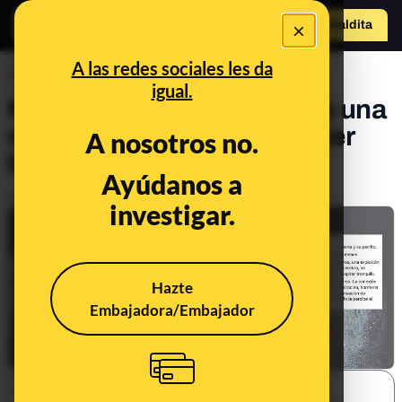
×
Hazte Maldit
o
Abrir menú
A las redes sociales les da
DESINFO
igual.
No, esta no es la imagen de una
resonancia real de una mujer
A nosotros no.
besando a su perro
Ayúdanos a
Publicado el
Dec 20, 2019, 2:21:00 PM
investigar.
Hazte
Embajadora/Embajador
SHARE: