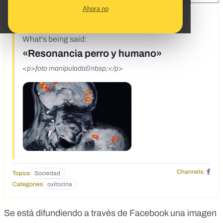
Ahora no
12/20/19
What's being said:
«Resonancia perro y humano»
<p>foto manipulada&nbsp;</p>
Channels:
Topics
Sociedad
Categories
oxitocina
Se está difundiendo a través de Facebook una imagen