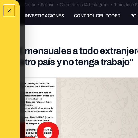
euta
•
Bulos Ceuta
•
Eclipse
•
Curanderos IA Instagram
•
Timo José E
×
UNKING
INVESTIGACIONES
CONTROL DEL PODER
PO
e 664€ mensuales a todo extranje
 nuestro país y no tenga trabajo"