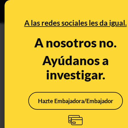
Especial C
DESINFO
PREB
A las redes sociales les da igual.
DESINFO
A nosotros no.
No, no se ofrece una "paga d
menor de 23 años que llegue a
Ayúdanos a
investigar.
Publicado el
Dec 12, 2019, 8:23:33 AM
Hazte Embajadora/Embajador