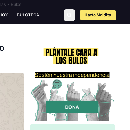
lías
•
Bulos
o
LICY
BULOTECA
Hazte Maldit
a
ro