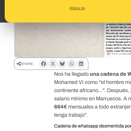
Ahora no
SHARE:
Nos ha llegado
una cadena de 
Mohamed VI como "el hombre más 
continente africano...". Después,
salario mínimo en Marruecos. A 
664€
mensuales a todo extranjer
tenga trabajo".
Cadena de whatsapp desmentida por