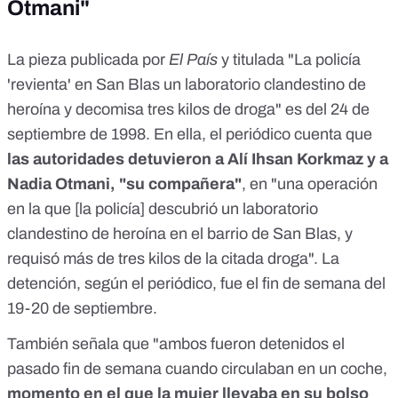
diferentes cuant&iacute;as. El detenido hab&iacute;a
Otmani"
utilizado nombres falsos de nacionalidad bosnia, eslovena,
israel&iacute; y turca y se hallaba actualmente en libertad
provisional, ya que en 1995 y 1996 fue detenido en Madrid y
La pieza publicada por
El País
y titulada "
La policía
M&aacute;laga por tr&aacute;fico de hero&iacute;na.La
'revienta' en San Blas un laboratorio clandestino de
polic&iacute;a contin&uacute;a las investigaciones y no
heroína y decomisa tres kilos de droga
" es del 24 de
descarta nuevas detenciones. En el registro efectuado en el
inmueble de la calle de San Cipriano fue hallado un
septiembre de 1998. En ella, el periódico cuenta que
completo laboratorio o planta de procesamiento y
las autoridades detuvieron a Alí Ihsan Korkmaz y a
manipulaci&oacute;n de hero&iacute;na. En una de las
habitaciones se aprehendieron tres kilos y 200 gramos de
Nadia Otmani, "su compañera"
, en "una operación
esta sustancia, preparados para ser adulterados con una
en la que [la policía] descubrió un laboratorio
mezcla de paracetamol y cafe&iacute;na habitualmente
clandestino de heroína en el barrio de San Blas, y
utilizada por los narcotraficantes turcos como
&quot;corte&quot;.</em></p> <p><br /> <em>El
requisó más de tres kilos de la citada droga". La
laboratorio estaba compuesto por una prensa
detención, según el periódico,
fue el fin de semana del
hidr&aacute;ulica, moldes met&aacute;licos de diferentes
tama&ntilde;os, molinillos, una mezcladora, gafas
19-20 de septiembre.
industriales protectoras, mascarillas, guantes, balanzas de
precisi&oacute;n y m&uacute;ltiples instrumentos, efectos y
También señala que "ambos fueron detenidos el
productos qu&iacute;micos utilizados para la
pasado fin de semana cuando circulaban en un coche,
adulteraci&oacute;n, prensado y empaquetado de la
momento en el que la mujer llevaba en su bolso
hero&iacute;na.</em></p>