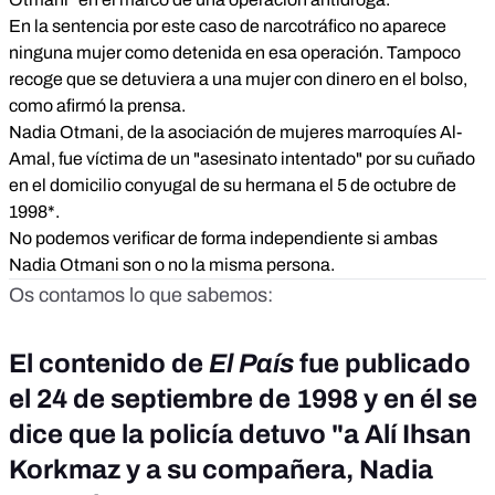
compa&ntilde;era, Nadia Otmani, en una operaci&oacute;n
En la sentencia por este caso de narcotráfico no aparece
en la que descubri&oacute; un laboratorio clandestino de
ninguna mujer como detenida en esa operación. Tampoco
hero&iacute;na, ubicado en el barrio de San Blas, y
requis&oacute; m&aacute;s de tres kilos de la citada droga.
recoge que se detuviera a una mujer con dinero en el bolso,
Las pesquisas, seg&uacute;n la Direcci&oacute;n General
como afirmó la prensa.
de la Polic&iacute;a, se iniciaron a principios de a&ntilde;o
Nadia Otmani, de la asociación de mujeres marroquíes Al-
cuando se comprob&oacute; que Al&iacute;, de
Amal, fue víctima de un "asesinato intentado" por su cuñado
nacionalidad turca, utilizaba dos viviendas en Madrid: una
en el domicilio conyugal de su hermana el 5 de octubre de
para vivir y la otra para preparar la droga en un laboratorio
clandestino, situado en el n&uacute;mero 47 de la calle de
1998*.
San Cipriano. En el otro piso, en el n&uacute;mero 10 de la
No podemos verificar de forma independiente si ambas
calle de Rumania, donde resid&iacute;an habitualmente los
Nadia Otmani son o no la misma persona.
detenidos, se encontraron seis kilos de paracetamol y
Os contamos lo que sabemos:
cafe&iacute;na -sustancias supuestamente empleadas para
adulterar la droga-, todo ello importado desde Holanda y con
un valor que en el mercado negro podr&iacute;a haberse
El contenido de
El País
fue publicado
pagado a 250.000 pesetas el kilo. Tambi&eacute;n fueron
intervenidos 1.500 d&oacute;lares, 100.000 pesetas en
el 24 de septiembre de 1998 y en él se
met&aacute;lico y una tarjeta de identidad italiana
dice que la policía detuvo "a Alí Ihsan
falsificada. Ambos fueron detenidos el pasado fin de
semana cuando circulaban en un coche, momento en el que
Korkmaz y a su compañera, Nadia
la mujer llevaba en su bolso 1.740.000 pesetas en billetes de