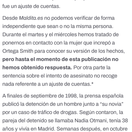
href="https://www.forocoches.com/foro/showthread.php?
fue un ajuste de cuentas.
t=7563987">https://www.forocoches.com/foro/showthread.
php?t=7563987</a></p> <p>Copia de texto de
Desde
Maldita.es
no podemos verificar de forma
Forocoches:</p> <p><em>Parece ser que Nadia Otmani
fue presuntamente detenida por tr&aacute;fico de
independiente que sean o no la misma persona.
drojas+HD+PRV</em></p> <p><em>En burbuja.info
Durante el martes y el miércoles hemos tratado de
tambi&eacute;n est&aacute;n escarbando en el tema.
ponernos en contacto con la mujer que increpó a
</em></p> <p><em>Coincidencias:(si encontr&aacute;is
alguna m&aacute;s me cit&aacute;is).</em></p> <p>
Ortega Smith para conocer su versión de los hechos,
<em>Que tenga el mismo nombre y viva en Madrid, salga
pero hasta el momento de esta publicación no
en las noticias por drogas y por ser disparada en un lapso de
tiempo de dos semanas, fue detenida en el barrio de San
hemos obtenido respuesta.
Por otra parte la
Blas y la hermana viv&iacute;a en Barajas que est&aacute;
sentencia sobre el intento de asesinato no recoge
al lado.No s&eacute; Rick, pero son much&iacute;simas
nada referente a un ajuste de cuentas.*
coincidencias.</em></p> <p><em>M&aacute;s material
que han encontrado en burbuja, el cu&ntilde;ado
A finales de septiembre de 1998, la prensa española
ten&iacute;a antecedentes por tr&aacute;fico de
drogas.........................</em></p> <p><em>Filis fue
publicó la detención de un hombre junto a “su novia”
detenido ayer. A sus espaldas carga con cuatro detenciones
por un caso de tráfico de drogas. Según contaron, la
por tr&aacute;fico de drogas entre 1986 y 1993,
seg&uacute;n inform&oacute; ayer la Jefatura Superior de
pareja del detenido se llamaba Nadia Otmani, tenía 38
Polic&iacute;a. Tiene otra detenci&oacute;n (en 1992) por
años y vivía en Madrid. Semanas después, en octubre
un delito de lesiones (aunque la polic&iacute;a no