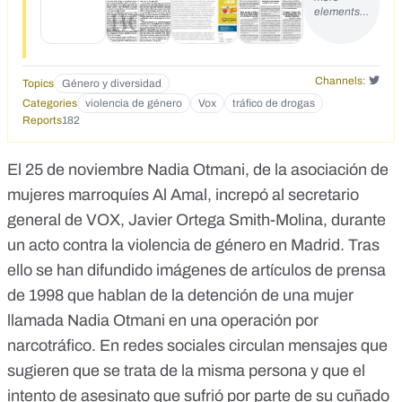
elements…
hero&iacute;na, detienen al jefe del Ali <a
href="http://hemeroteca.abc.es/nav/Navigate.exe/hemerote
ca/madrid/abc/1998/09/26/058.html">http://hemeroteca.abc
.es/nav/Navigate.exe/hemeroteca/madrid/abc/1998/09/26/0
Channels:
Topics
Género y diversidad
58.html</a></p> <p>3) &nbsp;5/10/1998 - Un iran&iacute;
dispara a Nadia por ajuste de cuentas.</p> <p>___</p>
Categories
violencia de género
Vox
tráfico de drogas
<p><a
Reports
182
href="https://twitter.com/Absolutexe/status/1199254400881
057793">https://twitter.com/Absolutexe/status/1199254400
El 25 de noviembre Nadia Otmani, de la asociación de
881057793</a></p> <p><a
href="https://twitter.com/iBarbarellah/status/119910629804
mujeres marroquíes Al Amal, increpó al secretario
8061441">https://twitter.com/iBarbarellah/status/119910629
general de VOX, Javier Ortega Smith-Molina, durante
8048061441</a></p> <p><a
un acto contra la violencia de género en Madrid. Tras
href="https://twitter.com/puigmelont/status/1199120199192
068096">https://twitter.com/puigmelont/status/11991201991
ello se han difundido imágenes de artículos de prensa
92068096</a></p> <p><a
de 1998 que hablan de la detención de una mujer
href="https://twitter.com/EugeniodOrs_/status/11992634353
61587202">https://twitter.com/EugeniodOrs_/status/119926
llamada Nadia Otmani en una operación por
3435361587202</a></p> <p><a
narcotráfico. En redes sociales circulan mensajes que
href="https://twitter.com/ManhattanManOne/status/119923
sugieren que se trata de la misma persona y que el
5481722073089">https://twitter.com/ManhattanManOne/st
atus/1199235481722073089</a></p> <p><a
intento de asesinato que sufrió por parte de su cuñado