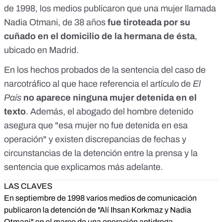
de 1998, los medios publicaron que una mujer llamada
concret&oacute; si se las produjo a Rachida) y una orden
judicial de b&uacute;squeda.</em></p> <p>
Nadia Otmani, de 38 años
fue tiroteada por su
<em>https://elpais.com/diario/1998/10/07...67_850215.html
cuñado en el domicilio de la hermana de ésta
,
</em></p> <p><em>Parece ser que le dispararon al mes
siguiente de ser presuntamente detenida el 5 de Octubre de
ubicado en Madrid.
1998.</em></p> <p>
<em>https://www.abc.es/sociedad/abci-
En los hechos probados de la sentencia del caso de
nad...8_noticia.html</em></p> <p><em>Noticia de cuando
narcotráfico al que hace referencia el artículo de
El
le dispararon, gracias @rastaguey</em></p> <p>
País
no aparece ninguna mujer detenida en el
<em>https://elpais.com/diario/1998/09/24...62_850215.html
</em></p> <p><br /> <em>ERROR, SE VE QUE EL LINK
texto
. Además, el abogado del hombre detenido
ESTABA MAL</em></p> <p><em>Ojo, que hay
asegura que "esa mujer no fue detenida en esa
m&aacute;s madera y las edades podr&iacute;an cuadrar si
en los medios calcularon a partir del 1960 y unos no tuvieron
operación" y existen discrepancias de fechas y
en cuenta que podr&iacute;a cumplir a&ntilde;os a final de
circunstancias de la detención entre la prensa y la
a&ntilde;o:<br />
sentencia que explicamos más adelante.
http://hemeroteca.abc.es/nav/Navigat...10/06/085.html</em
></p> <p><br /> <em>Alguien puede confirmar que es la
LAS CLAVES
misma?</em></p> <p>
<em>https://elpais.com/diario/1998/09/24...62_850215.html
En septiembre de 1998 varios medios de comunicación
</em></p> <p><em>La polic&iacute;a detuvo el pasado fin
publicaron la detención de "Alí Ihsan Korkmaz y Nadia
de semana en Madrid a Al&iacute; Ihsan Korkmaz y a su
Otmani" en el marco de una operación antidroga.