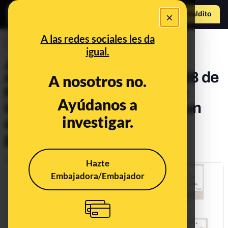
×
Hazte Maldit
o
Abrir menú
A las redes sociales les da
DESINFO
igual.
¿Qué sabemos sobre la
supuesta detención en 1998 de
A nosotros no.
Nadia Otmani, la mujer que
Ayúdanos a
increpó a Ortega Smith en un
investigar.
acto contra la violencia de
género?
Publicado el
Nov 27, 2019, 3:39:16 PM
Hazte
Embajadora/Embajador