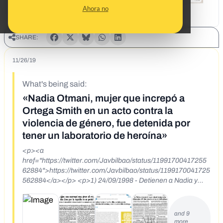
Ahora no
SHARE:
11/26/19
What's being said:
«Nadia Otmani, mujer que increpó a
Ortega Smith en un acto contra la
violencia de género, fue detenida por
tener un laboratorio de heroína»
<p><a
href="https://twitter.com/Javbilbao/status/11991700417255
62884">https://twitter.com/Javbilbao/status/1199170041725
562884</a></p> <p>1) 24/09/1998 - Detienen a Nadia y
Al&iacute; (pasaporte Iran&iacute;) con 3 kg de
hero&iacute;na. <a href="https://t.co/B4HLzFWtm7?
amp=1">https://t.co/B4HLzFWtm7?amp=1</a></p> <p>2)
and 9
&nbsp;26/09/1998 - Incautaci&oacute;n de 1500 kg de
more