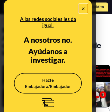
×
Hazte Maldit
o
Abrir menú
A las redes sociales les da
DESINFO
igual.
Menores Extranjeros No
Acompañados (MENA):
A nosotros no.
objetivo de criminalización de
Ayúdanos a
los bulos
investigar.
Publicado el
Nov 20, 2019, 9:14:00 PM
Hazte
Embajadora/Embajador