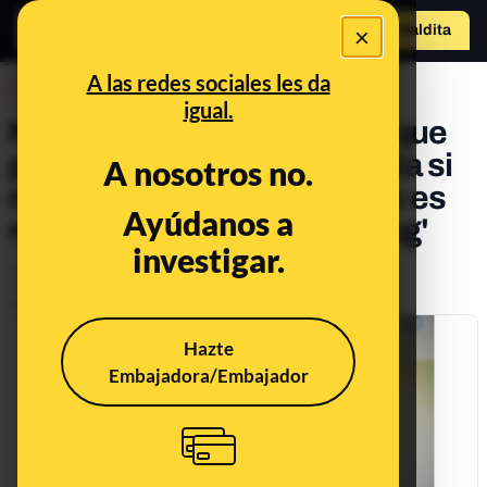
×
Hazte Maldit
o
Abrir menú
A las redes sociales les da
DESINFO
igual.
No, este correo de Bankia que
pide que renueves tu cuenta si
A nosotros no.
no quieres que caduque no es
Ayúdanos a
real: es un caso de 'phishing'
investigar.
Timo
Publicado el
Nov 19, 2019, 1:18:12 PM
Hazte
Embajadora/Embajador