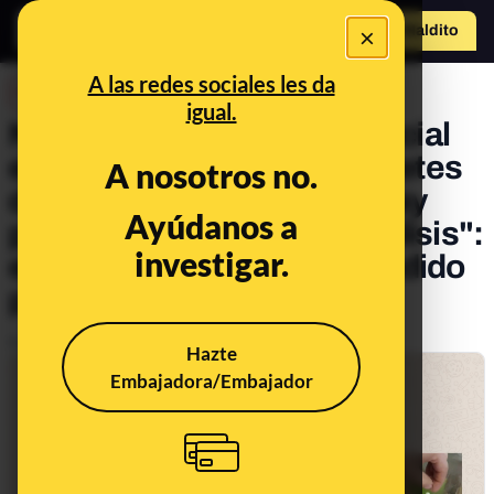
×
Hazte Maldit
o
Abrir menú
A las redes sociales les da
DESINFO
igual.
No, no existe una alerta oficial
en España por unos "paquetes
A nosotros no.
de merienda" en los que hay
Ayúdanos a
pastillas "que causan parálisis":
investigar.
es un bulo que se ha extendido
por varios países
Publicado el
Nov 15, 2019, 11:03:00 AM
Hazte
Embajadora/Embajador