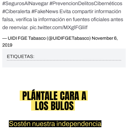
#SegurosAlNavegar
#PrevencionDelitosCibernéticos
#Ciberalerta
#FakeNews
Evita compartir información
falsa, verifica la información en fuentes oficiales antes
de reenviar.
pic.twitter.com/MXglFGliIf
— UIDI FGE Tabasco (@UIDIFGETabasco)
November 6,
2019
ETIQUETAS: