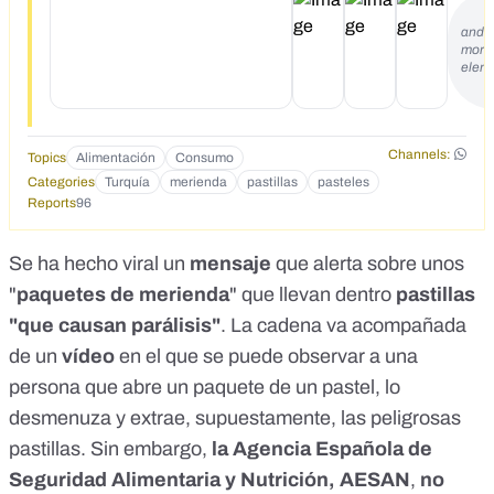
pastel hay tabletas que causan parálisis.&nbsp; ¡NO COMA,
NO COMPRE!&nbsp; PLZ FWD</div><div>--------------------
and 
</div><div>Esta galleta de origen turco viene con 2 píldoras
more
que causan parálisis, llegó a Brasil y ahora a Venezulea se
elem
vende en algunas tiendas de comestibles y vendedores
ambulantes, por favor no compre y difunda este mensaje.
</div><div>Ocurrio ya en Cordoba y hay una nena en
estado grave. Mi hija que vive en Cba envio el video la
Channels:
Topics
Alimentación
Consumo
semana pasada. Debemos tener cuidado con lo que
Categories
Turquía
merienda
pastillas
pasteles
compramos para los niños.!<br>&nbsp;Esta galleta de
Reports
96
origen turco viene con 2 píldoras que causan parálisis, llegó
a Brasil y ahora a Venezulea se vende en algunas
Se ha hecho viral un
mensaje
que alerta sobre unos
tiendas&nbsp;</div><div>&nbsp;</div><div>-----------------
---</div><div>Esta galleta de origen turco viene con 2
"
paquetes de merienda
" que llevan dentro
pastillas
píldoras que causan parálisis, llegó a Brasil, España y ahora
"que causan parálisis"
. La cadena va acompañada
a Venezulea se vende en algunas tiendas de comestibles y
de un
vendedores ambulantes, por favor no compre y difunda este
vídeo
en el que se puede observar a una
mensaje.</div>
persona que abre un paquete de un pastel, lo
desmenuza y extrae, supuestamente, las peligrosas
pastillas. Sin embargo,
la
Agencia Española de
Seguridad Alimentaria y Nutrición
, AESAN
,
no