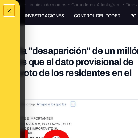
Bulos Ceuta
•
Limpieza de montes
•
Curanderos IA Instagram
•
Timo J
×
UNKING
INVESTIGACIONES
CONTROL DEL PODER
PO
obre la "desaparición" de un milló
idad es que el dato provisional de
ta el voto de los residentes en el