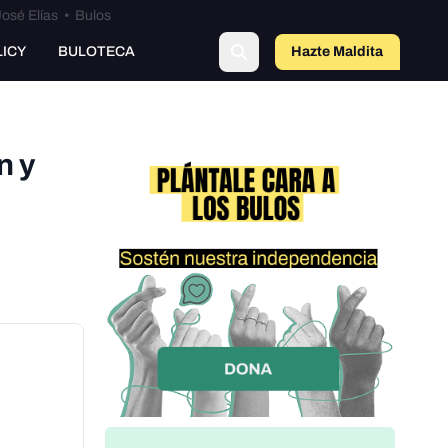
osé Elías
•
Bulos
LICY
BULOTECA
Hazte Maldit
a
n y