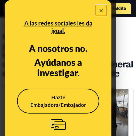
×
Hazte Maldit
a
Abrir menú
A las redes sociales les da
DESINFO
igual.
No, este vídeo de varios
jóvenes destrozando los
A nosotros no.
torniquetes del metro no
Ayúdanos a
corresponde a la huelga general
investigar.
en Cataluña: ocurrió en Chile
Publicado el
Oct 18, 2019, 6:03:55 PM
Hazte
Embajadora/Embajador