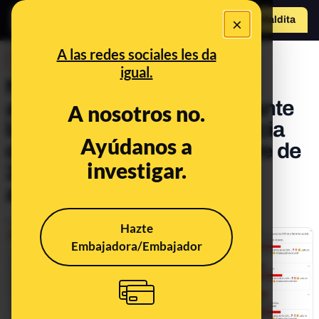
×
Hazte Maldit
a
Abrir menú
A las redes sociales les da
DESINFO
igual.
No, el fotógrafo herido que
aparece en este vídeo durante
A nosotros no.
las protestas por la sentencia
Ayúdanos a
del 'procés' el 18 de octubre de
investigar.
2019 en Barcelona no fue
agredido por los CDR
Publicado el
Oct 18, 2019, 11:30:17 AM
Hazte
Embajadora/Embajador