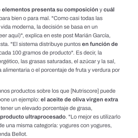
 elementos presenta su composición
y
cuál
 para bien o para mal. "Como casi todas las
 vida moderna, la decisión se basa en un
leer
aquí
)", explica en
este post
Marián García
,
ista. "El sistema distribuye puntos
en función de
cada 100 gramos de producto". Es decir, la
rgético, las grasas saturadas, el azúcar y la sal,
ra alimentaria o el porcentaje de fruta y verdura por
unos productos sobre los que [Nutriscore] puede
 pone un ejemplo:
el aceite de oliva virgen extra
l tener un elevado porcentaje de grasa,
 producto ultraprocesado
. "Lo mejor es utilizarlo
de una misma categoría: yogures con yogures,
enda Bellot.