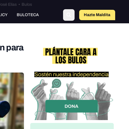
osé Elías
•
Bulos
LICY
BULOTECA
Hazte Maldit
o
an para