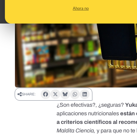
Ahora no
SHARE:
¿Son efectivas?, ¿seguras?
Yuka
aplicaciones nutricionales
están 
a criterios científicos al reco
Maldita Ciencia,
y para que no te 