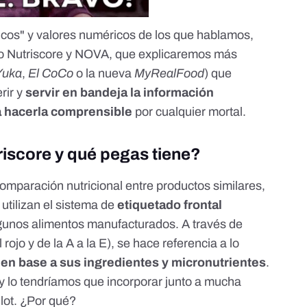
ficos" y valores numéricos de los que hablamos,
mo Nutriscore y NOVA, que explicaremos más
Yuka
,
El CoCo
o la nueva
MyRealFood
) que
rir y
servir en bandeja la información
a hacerla comprensible
por cualquier mortal.
riscore y qué pegas tiene?
omparación nutricional
entre productos similares,
utilizan el sistema de
etiquetado frontal
gunos alimentos manufacturados. A través de
 rojo y de la A a la E), se hace referencia a lo
en base a sus ingredientes y micronutrientes
.
y lo tendríamos que incorporar junto a mucha
llot. ¿Por qué?