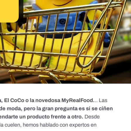
, El CoCo o la novedosa MyRealFood.
.. Las
de moda, pero la gran pregunta es si se ciñen
mendarte un producto frente a otro.
Desde
la cuelen,
hemos hablado con expertos en