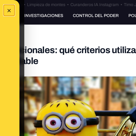
Bulos Ceuta
•
Limpieza de montes
•
Curanderos IA Instagram
•
Timo J
×
UNKING
INVESTIGACIONES
CONTROL DEL PODER
PO
nutricionales: qué criterios utiliz
 saludable