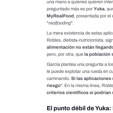
una mano a quienes quieren inten
preguntado más es por
Yuka
, au
MyRealFood
, presentada por el 
"
realfooding
".
La mera existencia de estas apli
Robles
, dietista-nutricionista, si
alimentación no están llegan
pero, por otra, que
la población
García plantea una pregunta a lo
le puede explotar una rueda en c
caminando.
Si las aplicaciones 
riesgo
". En la misma línea, Rob
criterios científicos sí podrían 
El punto débil de Yuka: 