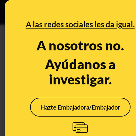
Grupos Ceuta
•
DESINFO
PREB
A las redes sociales les da igual.
DESINFO
A nosotros no.
La ciencia en las aplicaciones 
decidir si un producto es o no
Ayúdanos a
investigar.
Publicado el
Oct 10, 2019, 11:03:34 AM
Hazte Embajadora/Embajador