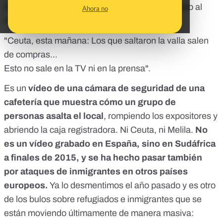
Se mueve de nuevo y puede que te haya llegado al
Ahora no
móvil con este texto:
"Ceuta, esta mañana: Los que saltaron la valla salen
de compras...
Esto no sale en la TV ni en la prensa".
Es un
vídeo de una cámara de seguridad de una
cafetería que muestra cómo un grupo de
personas asalta el local
, rompiendo los expositores y
abriendo la caja registradora. Ni Ceuta, ni Melila.
No
es un vídeo grabado en España, sino en Sudáfrica
a finales de 2015, y se ha hecho pasar también
por ataques de inmigrantes en otros países
europeos.
Ya lo desmentimos
el año pasado
y es otro
de
los bulos sobre refugiados e inmigrantes
que se
están moviendo últimamente de manera masiva: