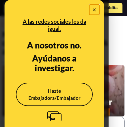
×
Hazte Maldit
a
Abrir menú
A las redes sociales les da
DESINFO
igual.
No, no existe una cura del
cáncer descubierta hace 84
A nosotros no.
años
Ayúdanos a
Publicado el
Oct 7, 2019, 6:20:21 AM
investigar.
Hazte
Embajadora/Embajador
SHARE: