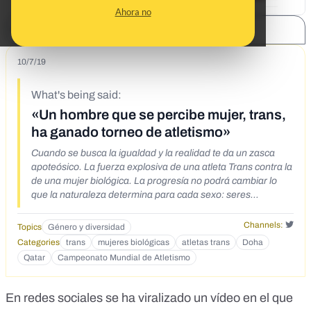
Ahora no
SHARE:
10/7/19
What's being said:
«Un hombre que se percibe mujer, trans,
ha ganado torneo de atletismo»
Cuando se busca la igualdad y la realidad te da un zasca
apoteósico. La fuerza explosiva de una atleta Trans contra la
de una mujer biológica. La progresía no podrá cambiar lo
que la naturaleza determina para cada sexo: seres
perfectos pero distintos
https://web.archive.org/web/20191006151931/https://twitter.
Channels:
Topics
Género y diversidad
com/MaxiCuello1977/status/1180863829397446656 Nótese
Categories
trans
mujeres biológicas
atletas trans
Doha
la diferencia en Potencia Física de una atleta Trans VS la de
Qatar
Campeonato Mundial de Atletismo
una Mujer "Normal". !!! Es de total injusticia!!!
https://twitter.com/Dn_Vitocorleone/status/11797906918006
25152
En redes sociales se ha viralizado un vídeo en el que