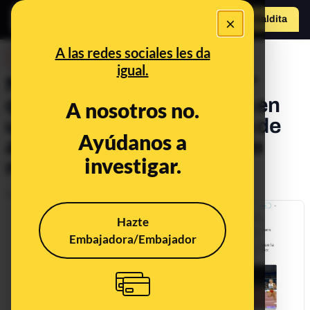
×
Hazte Maldit
a
Abrir menú
A las redes sociales les da
DESINFO
igual.
No, no es "una atleta trans"
quien adelanta a una atleta en
A nosotros no.
una competición femenina de
Ayúdanos a
atletismo: es una carrera de
investigar.
relevos mixtos
Publicado el
Oct 7, 2019, 1:20:29 PM
Hazte
Embajadora/Embajador