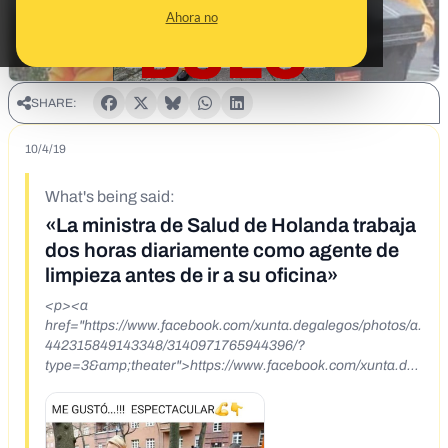
Ahora no
SHARE:
10/4/19
What's being said:
«La ministra de Salud de Holanda trabaja
dos horas diariamente como agente de
limpieza antes de ir a su oficina»
<p><a
href="https://www.facebook.com/xunta.degalegos/photos/a.
442315849143348/3140971765944396/?
type=3&amp;theater">https://www.facebook.com/xunta.de
galegos/photos/a.442315849143348/3140971765944396/?
type=3&amp;theater</a></p> <p><a
href="http://archive.is/U8WMz">http://archive.is/U8WMz</a
></p> <p>&nbsp;</p>