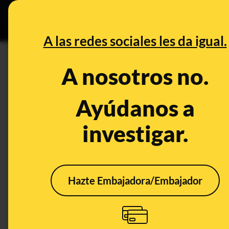
Especial C
DESINFO
PREB
A las redes sociales les da igual.
DESINFO
A nosotros no.
No, no es cierto que las mujer
género representen "menos d
Ayúdanos a
investigar.
Publicado el
Sep 26, 2019, 8:07:59 AM
Hazte Embajadora/Embajador