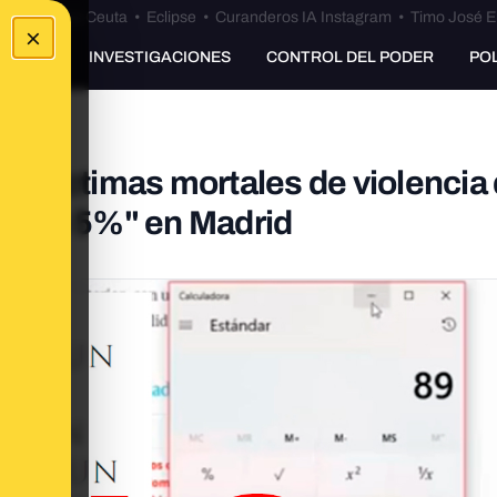
euta
•
Bulos Ceuta
•
Eclipse
•
Curanderos IA Instagram
•
Timo José E
×
UNKING
INVESTIGACIONES
CONTROL DEL PODER
PO
es víctimas mortales de violencia
e un 5%" en Madrid