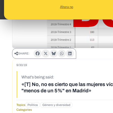
Ahora no
SHARE:
9/30/19
What's being said:
«[T] No, no es cierto que las mujeres v
"menos de un 5%" en Madrid»
Topics
Política
Género y diversidad
Categories