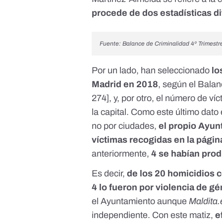
procede de dos estadísticas d
Fuente:
Balance de Criminalidad 4º Trimestre 
Por un lado, han seleccionado
lo
Madrid en 2018
, según el Balanc
274
], y, por otro, el número de 
la capital. Como
este último dat
no por ciudades,
el propio Ayun
víctimas recogidas en la página
anteriormente,
4 se habían prod
Es decir,
de los 20 homicidios 
4 lo fueron por violencia de g
el Ayuntamiento aunque
Maldita.
independiente. Con este matiz,
e