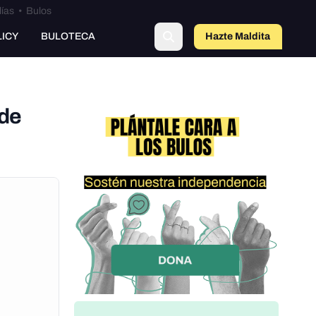
lías
•
Bulos
LICY
BULOTECA
Hazte Maldit
o
 de