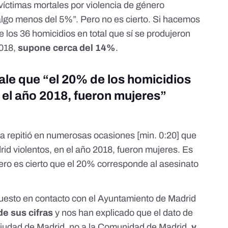
víctimas mortales por violencia de género
go menos del 5%”. Pero no es cierto. Si hacemos
e los 36 homicidios en total que sí se produjeron
018,
supone cerca del 14%
.
le que “el 20% de los homicidios
 el año 2018, fueron mujeres”
da repitió en numerosas ocasiones [
min. 0:20
] que
id violentos, en el año 2018, fueron mujeres. Es
 Pero es cierto que el 20% corresponde al asesinato
esto en contacto con el Ayuntamiento de Madrid
de sus cifras
y nos han explicado que el dato de
 ciudad de Madrid, no a la Comunidad de Madrid,
y